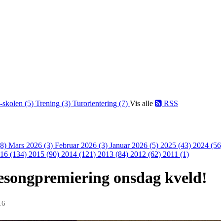
-skolen (5)
Trening (3)
Turorientering (7)
Vis alle
RSS
(8)
Mars 2026 (3)
Februar 2026 (3)
Januar 2026 (5)
2025 (43)
2024 (5
16 (134)
2015 (90)
2014 (121)
2013 (84)
2012 (62)
2011 (1)
esongpremiering onsdag kveld!
16