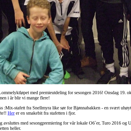
r: Lommelyktløpet med premieutdeling for sesongen 2016! Onsdag 19. 
men i år blir vi mange flere!
ess :Mix-stafett fra Snellmyra like sør for Bjønnabakken - en svært uhøyti
te!!
Her
er en smakebit fra stafetten i fjor.
t og avsluttes med sesongpremiering for vår lokale O6`er, Turo 2016 og U
etten heller.