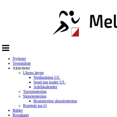
Veksle
navigasjon
Nyheter
Terminliste
Aktiviteter
Ukens løype
Nedlastning UL
Send inn koder UL
Adelskalender
Turorientering
Skiorientering
Registrering skiorientering
Romjuls tur-O
Bilder
Resultater