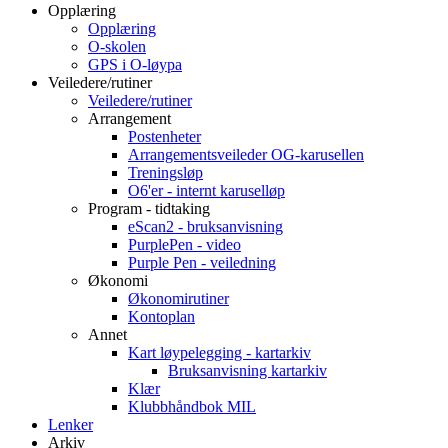
Opplæring
Opplæring
O-skolen
GPS i O-løypa
Veiledere/rutiner
Veiledere/rutiner
Arrangement
Postenheter
Arrangementsveileder OG-karusellen
Treningsløp
O6'er - internt karuselløp
Program - tidtaking
eScan2 - bruksanvisning
PurplePen - video
Purple Pen - veiledning
Økonomi
Økonomirutiner
Kontoplan
Annet
Kart løypelegging - kartarkiv
Bruksanvisning kartarkiv
Klær
Klubbhåndbok MIL
Lenker
Arkiv