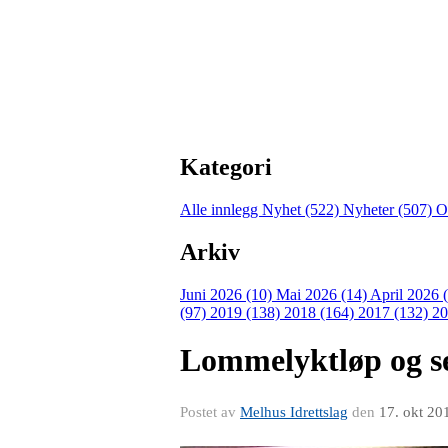
Kategori
Alle innlegg
Nyhet (522)
Nyheter (507)
O
Arkiv
Juni 2026 (10)
Mai 2026 (14)
April 2026 
(97)
2019 (138)
2018 (164)
2017 (132)
20
Lommelyktløp og s
Postet av
Melhus Idrettslag
den
17. okt 20