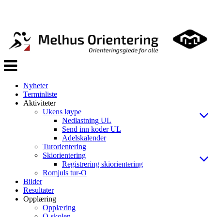
Veksle
navigasjon
Nyheter
Terminliste
Aktiviteter
Ukens løype
Nedlastning UL
Send inn koder UL
Adelskalender
Turorientering
Skiorientering
Registrering skiorientering
Romjuls tur-O
Bilder
Resultater
Opplæring
Opplæring
O-skolen