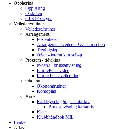
Opplæring
Opplæring
O-skolen
GPS i O-løypa
Veiledere/rutiner
Veiledere/rutiner
Arrangement
Postenheter
Arrangementsveileder OG-karusellen
Treningsløp
O6'er - internt karuselløp
Program - tidtaking
eScan2 - bruksanvisning
PurplePen - video
Purple Pen - veiledning
Økonomi
Økonomirutiner
Kontoplan
Annet
Kart løypelegging - kartarkiv
Bruksanvisning kartarkiv
Klær
Klubbhåndbok MIL
Lenker
Arkiv