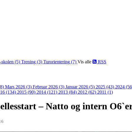
-skolen (5)
Trening (3)
Turorientering (7)
Vis alle
RSS
(8)
Mars 2026 (3)
Februar 2026 (3)
Januar 2026 (5)
2025 (43)
2024 (5
16 (134)
2015 (90)
2014 (121)
2013 (84)
2012 (62)
2011 (1)
llesstart – Natto og intern O6`e
16