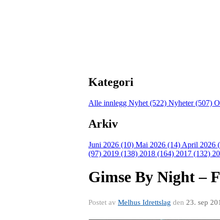
Kategori
Alle innlegg
Nyhet (522)
Nyheter (507)
O
Arkiv
Juni 2026 (10)
Mai 2026 (14)
April 2026 
(97)
2019 (138)
2018 (164)
2017 (132)
20
Gimse By Night – Fe
Postet av
Melhus Idrettslag
den
23. sep 20