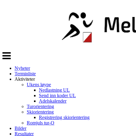
Veksle
navigasjon
Nyheter
Terminliste
Aktiviteter
Ukens løype
Nedlastning UL
Send inn koder UL
Adelskalender
Turorientering
Skiorientering
Registrering skiorientering
Romjuls tur-O
Bilder
Resultater