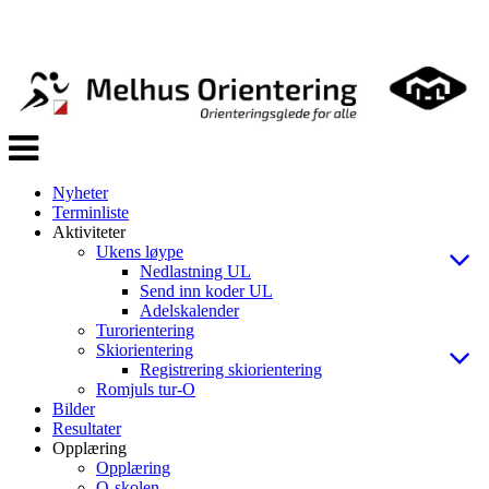
Veksle
navigasjon
Nyheter
Terminliste
Aktiviteter
Ukens løype
Nedlastning UL
Send inn koder UL
Adelskalender
Turorientering
Skiorientering
Registrering skiorientering
Romjuls tur-O
Bilder
Resultater
Opplæring
Opplæring
O-skolen