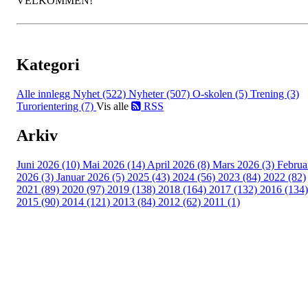
VELKOMMEN!
Kategori
Alle innlegg
Nyhet (522)
Nyheter (507)
O-skolen (5)
Trening (3)
Turorientering (7)
Vis alle
RSS
Arkiv
Juni 2026 (10)
Mai 2026 (14)
April 2026 (8)
Mars 2026 (3)
Februa
2026 (3)
Januar 2026 (5)
2025 (43)
2024 (56)
2023 (84)
2022 (82)
2021 (89)
2020 (97)
2019 (138)
2018 (164)
2017 (132)
2016 (134)
2015 (90)
2014 (121)
2013 (84)
2012 (62)
2011 (1)