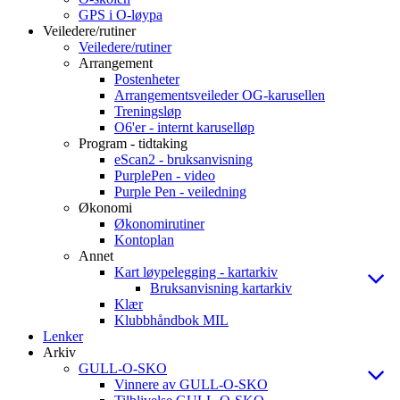
GPS i O-løypa
Veiledere/rutiner
Veiledere/rutiner
Arrangement
Postenheter
Arrangementsveileder OG-karusellen
Treningsløp
O6'er - internt karuselløp
Program - tidtaking
eScan2 - bruksanvisning
PurplePen - video
Purple Pen - veiledning
Økonomi
Økonomirutiner
Kontoplan
Annet
Kart løypelegging - kartarkiv
Bruksanvisning kartarkiv
Klær
Klubbhåndbok MIL
Lenker
Arkiv
GULL-O-SKO
Vinnere av GULL-O-SKO