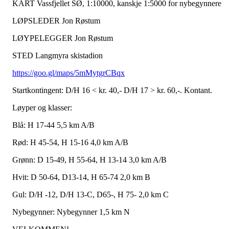
KART Vassfjellet SØ, 1:10000, kanskje 1:5000 for nybegynnere
LØPSLEDER Jon Røstum
LØYPELEGGER Jon Røstum
STED Langmyra skistadion
https://goo.gl/maps/5mMytgrCBqx
Startkontingent: D/H 16 < kr. 40,- D/H 17 > kr. 60,-. Kontant.
Løyper og klasser:
Blå: H 17-44 5,5 km A/B
Rød: H 45-54, H 15-16 4,0 km A/B
Grønn: D 15-49, H 55-64, H 13-14 3,0 km A/B
Hvit: D 50-64, D13-14, H 65-74 2,0 km B
Gul: D/H -12, D/H 13-C, D65-, H 75- 2,0 km C
Nybegynner: Nybegynner 1,5 km N