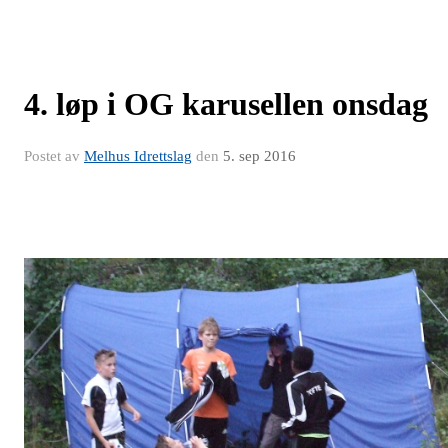
4. løp i OG karusellen onsdag
Postet av
Melhus Idrettslag
den
5. sep 2016