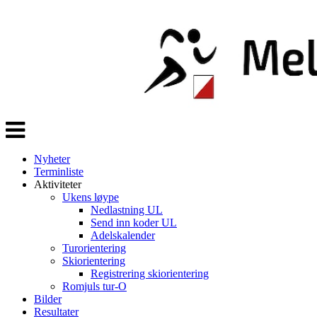
Veksle
navigasjon
Nyheter
Terminliste
Aktiviteter
Ukens løype
Nedlastning UL
Send inn koder UL
Adelskalender
Turorientering
Skiorientering
Registrering skiorientering
Romjuls tur-O
Bilder
Resultater