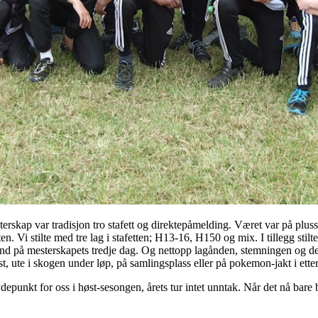
rskap var tradisjon tro stafett og direktepåmelding. Været var på pluss-
 Vi stilte med tre lag i stafetten; H13-16, H150 og mix. I tillegg stilte
ånd på mesterskapets tredje dag. Og nettopp lagånden, stemningen og de
ost, ute i skogen under løp, på samlingsplass eller på pokemon-jakt i etter
øydepunkt for oss i høst-sesongen, årets tur intet unntak. Når det nå bare 