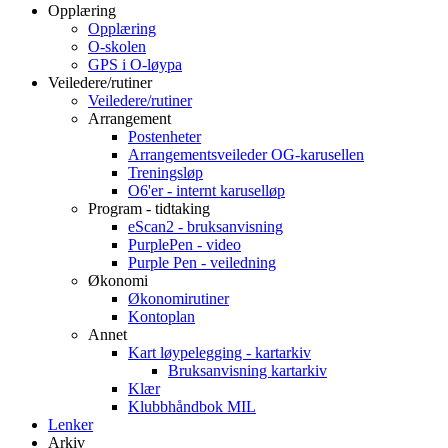
Opplæring
Opplæring
O-skolen
GPS i O-løypa
Veiledere/rutiner
Veiledere/rutiner
Arrangement
Postenheter
Arrangementsveileder OG-karusellen
Treningsløp
O6'er - internt karuselløp
Program - tidtaking
eScan2 - bruksanvisning
PurplePen - video
Purple Pen - veiledning
Økonomi
Økonomirutiner
Kontoplan
Annet
Kart løypelegging - kartarkiv
Bruksanvisning kartarkiv
Klær
Klubbhåndbok MIL
Lenker
Arkiv