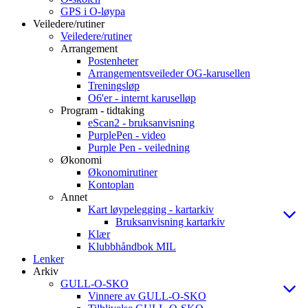
GPS i O-løypa
Veiledere/rutiner
Veiledere/rutiner
Arrangement
Postenheter
Arrangementsveileder OG-karusellen
Treningsløp
O6'er - internt karuselløp
Program - tidtaking
eScan2 - bruksanvisning
PurplePen - video
Purple Pen - veiledning
Økonomi
Økonomirutiner
Kontoplan
Annet
Kart løypelegging - kartarkiv
Bruksanvisning kartarkiv
Klær
Klubbhåndbok MIL
Lenker
Arkiv
GULL-O-SKO
Vinnere av GULL-O-SKO