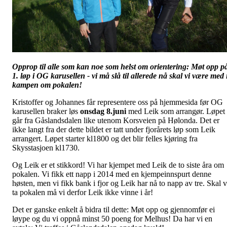
Opprop til alle som kan noe som helst om orientering: Møt opp p
1. løp i OG karusellen - vi må slå til allerede nå skal vi være med 
kampen om pokalen!
Kristoffer og Johannes får representere oss på hjemmesida før OG
karusellen braker løs
onsdag 8.juni
med Leik som arrangør. Løpet
går fra Gåslandsdalen like utenom Korsveien på Hølonda. Det er
ikke langt fra der dette bildet er tatt under fjorårets løp som Leik
arrangert. Løpet starter kl1800 og det blir felles kjøring fra
Skysstasjoen kl1730.
Og Leik er et stikkord! Vi har kjempet med Leik de to siste åra om
pokalen. Vi fikk ett napp i 2014 med en kjempeinnspurt denne
høsten, men vi fikk bank i fjor og Leik har nå to napp av tre. Skal v
ta pokalen må vi derfor Leik ikke vinne i år!
Det er ganske enkelt å bidra til dette: Møt opp og gjennomfør ei
løype og du vi oppnå minst 50 poeng for Melhus! Da har vi en