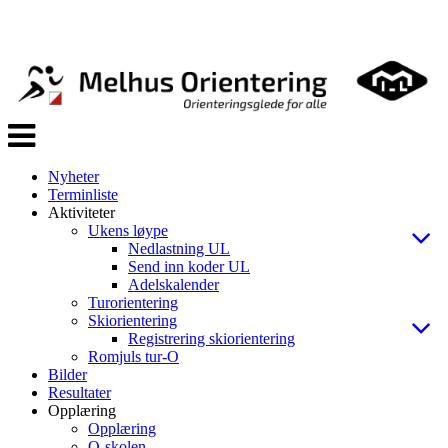
Veksle
navigasjon
Nyheter
Terminliste
Aktiviteter
Ukens løype
Nedlastning UL
Send inn koder UL
Adelskalender
Turorientering
Skiorientering
Registrering skiorientering
Romjuls tur-O
Bilder
Resultater
Opplæring
Opplæring
O-skolen