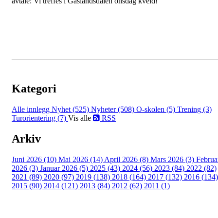
avtale: Vi treffes i Gåslandsdalen onsdag kveld!
Kategori
Alle innlegg
Nyhet (525)
Nyheter (508)
O-skolen (5)
Trening (3)
Turorientering (7)
Vis alle
RSS
Arkiv
Juni 2026 (10)
Mai 2026 (14)
April 2026 (8)
Mars 2026 (3)
Februa
2026 (3)
Januar 2026 (5)
2025 (43)
2024 (56)
2023 (84)
2022 (82)
2021 (89)
2020 (97)
2019 (138)
2018 (164)
2017 (132)
2016 (134)
2015 (90)
2014 (121)
2013 (84)
2012 (62)
2011 (1)