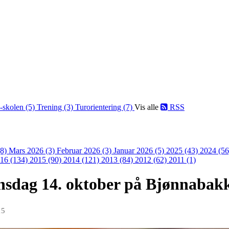
-skolen (5)
Trening (3)
Turorientering (7)
Vis alle
RSS
(8)
Mars 2026 (3)
Februar 2026 (3)
Januar 2026 (5)
2025 (43)
2024 (5
16 (134)
2015 (90)
2014 (121)
2013 (84)
2012 (62)
2011 (1)
nsdag 14. oktober på Bjønnabak
15