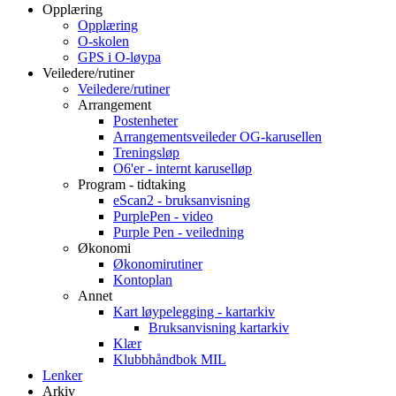
Opplæring
Opplæring
O-skolen
GPS i O-løypa
Veiledere/rutiner
Veiledere/rutiner
Arrangement
Postenheter
Arrangementsveileder OG-karusellen
Treningsløp
O6'er - internt karuselløp
Program - tidtaking
eScan2 - bruksanvisning
PurplePen - video
Purple Pen - veiledning
Økonomi
Økonomirutiner
Kontoplan
Annet
Kart løypelegging - kartarkiv
Bruksanvisning kartarkiv
Klær
Klubbhåndbok MIL
Lenker
Arkiv