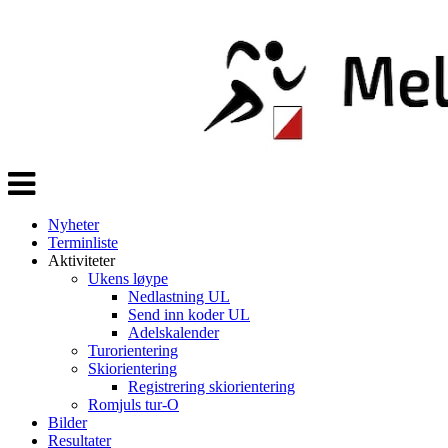
Veksle
navigasjon
Nyheter
Terminliste
Aktiviteter
Ukens løype
Nedlastning UL
Send inn koder UL
Adelskalender
Turorientering
Skiorientering
Registrering skiorientering
Romjuls tur-O
Bilder
Resultater