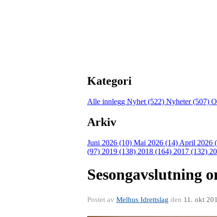
Kategori
Alle innlegg
Nyhet (522)
Nyheter (507)
O
Arkiv
Juni 2026 (10)
Mai 2026 (14)
April 2026 
(97)
2019 (138)
2018 (164)
2017 (132)
20
Sesongavslutning o
Postet av
Melhus Idrettslag
den
11. okt 20