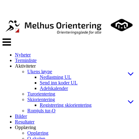
Veksle
navigasjon
Nyheter
Terminliste
Aktiviteter
Ukens løype
Nedlastning UL
Send inn koder UL
Adelskalender
Turorientering
Skiorientering
Registrering skiorientering
Romjuls tur-O
Bilder
Resultater
Opplæring
Opplæring
O-skolen