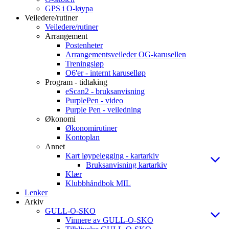
GPS i O-løypa
Veiledere/rutiner
Veiledere/rutiner
Arrangement
Postenheter
Arrangementsveileder OG-karusellen
Treningsløp
O6'er - internt karuselløp
Program - tidtaking
eScan2 - bruksanvisning
PurplePen - video
Purple Pen - veiledning
Økonomi
Økonomirutiner
Kontoplan
Annet
Kart løypelegging - kartarkiv
Bruksanvisning kartarkiv
Klær
Klubbhåndbok MIL
Lenker
Arkiv
GULL-O-SKO
Vinnere av GULL-O-SKO