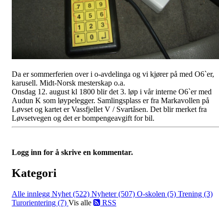
Da er sommerferien over i o-avdelinga og vi kjører på med O6`er,
karusell. Midt-Norsk mesterskap o.a.
Onsdag 12. august kl 1800 blir det 3. løp i vår interne O6`er med
Audun K som løypelegger. Samlingsplass er fra Markavollen på
Løvset og kartet er Vassfjellet V / Svartåsen. Det blir merket fra
Løvsetvegen og det er bompengeavgift for bil.
Logg inn for å skrive en kommentar.
Kategori
Alle innlegg
Nyhet (522)
Nyheter (507)
O-skolen (5)
Trening (3)
Turorientering (7)
Vis alle
RSS