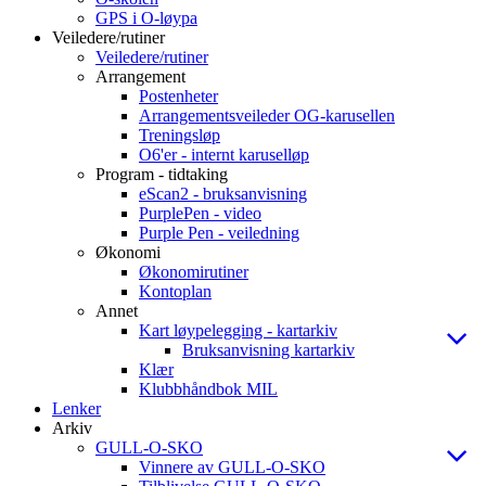
GPS i O-løypa
Veiledere/rutiner
Veiledere/rutiner
Arrangement
Postenheter
Arrangementsveileder OG-karusellen
Treningsløp
O6'er - internt karuselløp
Program - tidtaking
eScan2 - bruksanvisning
PurplePen - video
Purple Pen - veiledning
Økonomi
Økonomirutiner
Kontoplan
Annet
Kart løypelegging - kartarkiv
Bruksanvisning kartarkiv
Klær
Klubbhåndbok MIL
Lenker
Arkiv
GULL-O-SKO
Vinnere av GULL-O-SKO