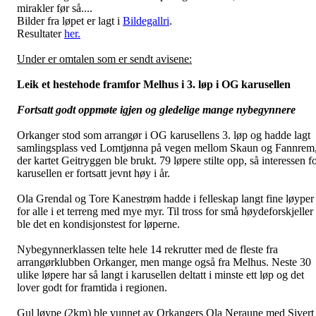
mirakler før så....
Bilder fra løpet er lagt i
Bildegallri
.
Resultater
her.
Under er omtalen som er sendt avisene:
Leik et hestehode framfor Melhus i 3. løp i OG karusellen
Fortsatt godt oppmøte igjen og gledelige mange nybegynnere
Orkanger stod som arrangør i OG karusellens 3. løp og hadde lagt
samlingsplass ved Lomtjønna på vegen mellom Skaun og Fannrem
der kartet Geitryggen ble brukt. 79 løpere stilte opp, så interessen f
karusellen er fortsatt jevnt høy i år.
Ola Grendal og Tore Kanestrøm hadde i felleskap langt fine løyper
for alle i et terreng med mye myr. Til tross for små høydeforskjeller
ble det en kondisjonstest for løperne.
Nybegynnerklassen telte hele 14 rekrutter med de fleste fra
arrangørklubben Orkanger, men mange også fra Melhus. Neste 30
ulike løpere har så langt i karusellen deltatt i minste ett løp og det
lover godt for framtida i regionen.
Gul løype (2km) ble vunnet av Orkangers Ola Neraune med Sivert