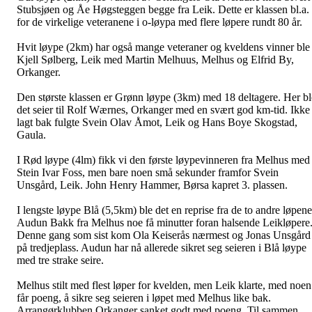
Stubsjøen og Åe Høgsteggen begge fra Leik. Dette er klassen bl.a.
for de virkelige veteranene i o-løypa med flere løpere rundt 80 år.
Hvit løype (2km) har også mange veteraner og kveldens vinner ble
Kjell Sølberg, Leik med Martin Melhuus, Melhus og Elfrid By,
Orkanger.
Den største klassen er Grønn løype (3km) med 18 deltagere. Her bl
det seier til Rolf Wærnes, Orkanger med en svært god km-tid. Ikke
lagt bak fulgte Svein Olav Åmot, Leik og Hans Boye Skogstad,
Gaula.
I Rød løype (4lm) fikk vi den første løypevinneren fra Melhus med
Stein Ivar Foss, men bare noen små sekunder framfor Svein
Unsgård, Leik. John Henry Hammer, Børsa kapret 3. plassen.
I lengste løype Blå (5,5km) ble det en reprise fra de to andre løpene
Audun Bakk fra Melhus noe få minutter foran halsende Leikløpere
Denne gang som sist kom Ola Keiserås nærmest og Jonas Unsgård
på tredjeplass. Audun har nå allerede sikret seg seieren i Blå løype
med tre strake seire.
Melhus stilt med flest løper for kvelden, men Leik klarte, med noen
får poeng, å sikre seg seieren i løpet med Melhus like bak.
Arrangørklubben Orkanger sanket godt med poeng. Til sammen