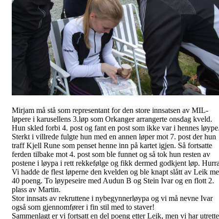
Mirjam må stå som representant for den store innsatsen av MIL-
løpere i karusellens 3.løp som Orkanger arrangerte onsdag kveld.
Hun skled forbi 4. post og fant en post som ikke var i hennes løype
Sterkt i villrede fulgte hun med en annen løper mot 7. post der hun
traff Kjell Rune som penset henne inn på kartet igjen. Så fortsatte
ferden tilbake mot 4. post som ble funnet og så tok hun resten av
postene i løypa i rett rekkefølge og fikk dermed godkjent løp. Hurr
Vi hadde de flest løperne den kvelden og ble knapt slått av Leik m
40 poeng. To løypeseire med Audun B og Stein Ivar og en flott 2.
plass av Martin.
Stor innsats av rekruttene i nybegynnerløypa og vi må nevne Ivar
også som gjennomfører i fin stil med to staver!
Sammenlagt er vi fortsatt en del poeng etter Leik, men vi har utrette