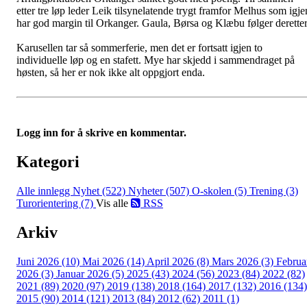
etter tre løp leder Leik tilsynelatende trygt framfor Melhus som igje
har god margin til Orkanger. Gaula, Børsa og Klæbu følger deretter
Karusellen tar så sommerferie, men det er fortsatt igjen to
individuelle løp og en stafett. Mye har skjedd i sammendraget på
høsten, så her er nok ikke alt oppgjort enda.
Logg inn for å skrive en kommentar.
Kategori
Alle innlegg
Nyhet (522)
Nyheter (507)
O-skolen (5)
Trening (3)
Turorientering (7)
Vis alle
RSS
Arkiv
Juni 2026 (10)
Mai 2026 (14)
April 2026 (8)
Mars 2026 (3)
Februa
2026 (3)
Januar 2026 (5)
2025 (43)
2024 (56)
2023 (84)
2022 (82)
2021 (89)
2020 (97)
2019 (138)
2018 (164)
2017 (132)
2016 (134)
2015 (90)
2014 (121)
2013 (84)
2012 (62)
2011 (1)