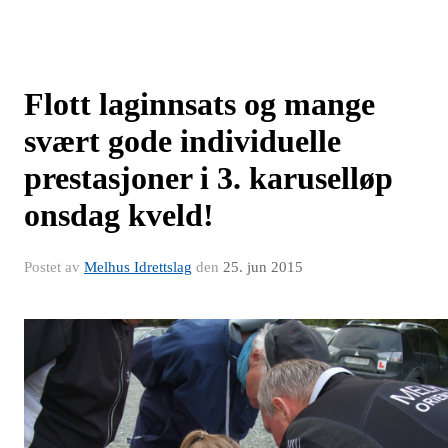
Flott laginnsats og mange
svært gode individuelle
prestasjoner i 3. karuselløp
onsdag kveld!
Postet av
Melhus Idrettslag
den
25. jun 2015