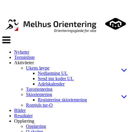
Veksle
navigasjon
Nyheter
Terminliste
Aktiviteter
Ukens løype
Nedlastning UL
Send inn koder UL
Adelskalender
Turorientering
Skiorientering
Registrering skiorientering
Romjuls tur-O
Bilder
Resultater
Opplæring
Opplæring
O-skolen