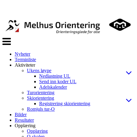
Veksle
navigasjon
Nyheter
Terminliste
Aktiviteter
Ukens løype
Nedlastning UL
Send inn koder UL
Adelskalender
Turorientering
Skiorientering
Registrering skiorientering
Romjuls tur-O
Bilder
Resultater
Opplæring
Opplæring
O-skolen