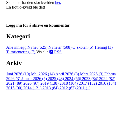
Se bilder fra den stor kvelden
her.
En flott o-kveld ble det!
Logg inn for å skrive en kommentar.
Kategori
Alle innlegg
Nyhet (525)
Nyheter (508)
O-skolen (5)
Trening (3)
Turorientering (7)
Vis alle
RSS
Arkiv
Juni 2026 (10)
Mai 2026 (14)
April 2026 (8)
Mars 2026 (3)
Februa
2026 (3)
Januar 2026 (5)
2025 (43)
2024 (56)
2023 (84)
2022 (82)
2021 (89)
2020 (97)
2019 (138)
2018 (164)
2017 (132)
2016 (134)
2015 (90)
2014 (121)
2013 (84)
2012 (62)
2011 (1)