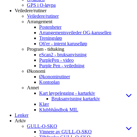
GPS i O-løypa
Veiledere/rutiner
Veiledere/rutiner
Arrangement
Postenheter
Arrangementsveileder OG-karusellen
Treningsløp
O6'er - internt karuselløp
Program - tidtaking
eScan2 - bruksanvisning
PurplePen - video
Purple Pen - veiledning
Økonomi
Økonomirutiner
Kontoplan
Annet
Kart løypelegging - kartarkiv
Bruksanvisning kartarkiv
Klær
Klubbhåndbok MIL
Lenker
Arkiv
GULL-O-SKO
Vinnere av GULL-O-SKO