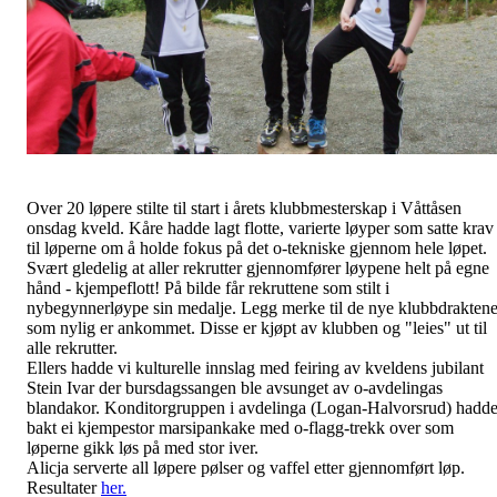
Over 20 løpere stilte til start i årets klubbmesterskap i Våttåsen
onsdag kveld. Kåre hadde lagt flotte, varierte løyper som satte krav
til løperne om å holde fokus på det o-tekniske gjennom hele løpet.
Svært gledelig at aller rekrutter gjennomfører løypene helt på egne
hånd - kjempeflott! På bilde får rekruttene som stilt i
nybegynnerløype sin medalje. Legg merke til de nye klubbdrakten
som nylig er ankommet. Disse er kjøpt av klubben og "leies" ut til
alle rekrutter.
Ellers hadde vi kulturelle innslag med feiring av kveldens jubilant
Stein Ivar der bursdagssangen ble avsunget av o-avdelingas
blandakor. Konditorgruppen i avdelinga (Logan-Halvorsrud) hadd
bakt ei kjempestor marsipankake med o-flagg-trekk over som
løperne gikk løs på med stor iver.
Alicja serverte all løpere pølser og vaffel etter gjennomført løp.
Resultater
her.