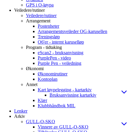
GPS i O-løypa
Veiledere/rutiner
Veiledere/rutiner
Arrangement
Postenheter
Arrangementsveileder OG-karusellen
Treningsløp
O6'er - internt karuselløp
Program - tidtaking
eScan2 - bruksanvisning
PurplePen - video
Purple Pen - veiledning
Økonomi
Økonomirutiner
Kontoplan
Annet
Kart løypelegging - kartarkiv
Bruksanvisning kartarkiv
Klær
Klubbhåndbok MIL
Lenker
Arkiv
GULL-O-SKO
Vinnere av GULL-O-SKO