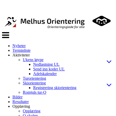
Veksle
navigasjon
Nyheter
Terminliste
Aktiviteter
Ukens løype
Nedlastning UL
Send inn koder UL
Adelskalender
Turorientering
Skiorientering
Registrering skiorientering
Romjuls tur-O
Bilder
Resultater
Opplæring
Opplæring
O-skolen