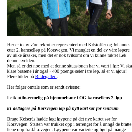
Her er to av våre rekrutter representert med Kristoffer og Johannes
etter 2. karuselløp på Korsvegen. Vi manglet en del av våre løpere
av ulike årsaker, men det er nok tvilsomt om vi kunne tuktet Lek
denne kvelden.
Men så er det noe med at denne situasjonen har vi vært i før: Vi ska
klare brasene i år også - 400 poengs-seier i tre løp, så er vi ajour!
Flere bilder på
Bildegalleri
.
Her følger omtale som er sendt avisene:
Leik utilnærmelig på hjemmebane i OG karusellens 2. løp
81 deltagere på Korsvegen løp på nytt kart sør for sentrum
Brage Keiserås hadde lagt løypene på det nye kartet sør for
Korsvegen. Starten var trukket opp i terrenget for å unngå de bratte
liene opp fra Jåra-vegen. Løypene var varierte og bød på mange