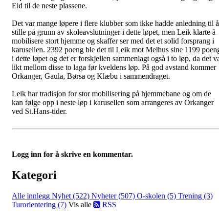
Eid til de neste plassene.
Det var mange løpere i flere klubber som ikke hadde anledning til å
stille på grunn av skoleavslutninger i dette løpet, men Leik klarte å
mobilisere stort hjemme og skaffer ser med det et solid forsprang i
karusellen. 2392 poeng ble det til Leik mot Melhus sine 1199 poen
i dette løpet og det er forskjellen sammenlagt også i to løp, da det v
likt mellom disse to laga før kveldens løp. På god avstand kommer
Orkanger, Gaula, Børsa og Klæbu i sammendraget.
Leik har tradisjon for stor mobilisering på hjemmebane og om de
kan følge opp i neste løp i karusellen som arrangeres av Orkanger
ved St.Hans-tider.
Logg inn for å skrive en kommentar.
Kategori
Alle innlegg
Nyhet (522)
Nyheter (507)
O-skolen (5)
Trening (3)
Turorientering (7)
Vis alle
RSS