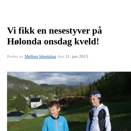
Vi fikk en nesestyver på
Hølonda onsdag kveld!
Postet av
Melhus Idrettslag
den
11. jun 2015