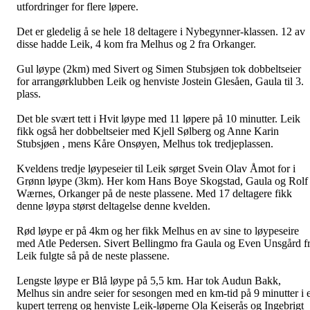
utfordringer for flere løpere.
Det er gledelig å se hele 18 deltagere i Nybegynner-klassen. 12 av
disse hadde Leik, 4 kom fra Melhus og 2 fra Orkanger.
Gul løype (2km) med Sivert og Simen Stubsjøen tok dobbeltseier
for arrangørklubben Leik og henviste Jostein Glesåen, Gaula til 3.
plass.
Det ble svært tett i Hvit løype med 11 løpere på 10 minutter. Leik
fikk også her dobbeltseier med Kjell Sølberg og Anne Karin
Stubsjøen , mens Kåre Onsøyen, Melhus tok tredjeplassen.
Kveldens tredje løypeseier til Leik sørget Svein Olav Åmot for i
Grønn løype (3km). Her kom Hans Boye Skogstad, Gaula og Rolf
Wærnes, Orkanger på de neste plassene. Med 17 deltagere fikk
denne løypa størst deltagelse denne kvelden.
Rød løype er på 4km og her fikk Melhus en av sine to løypeseire
med Atle Pedersen. Sivert Bellingmo fra Gaula og Even Unsgård f
Leik fulgte så på de neste plassene.
Lengste løype er Blå løype på 5,5 km. Har tok Audun Bakk,
Melhus sin andre seier for sesongen med en km-tid på 9 minutter i e
kupert terreng og henviste Leik-løperne Ola Keiserås og Ingebrigt