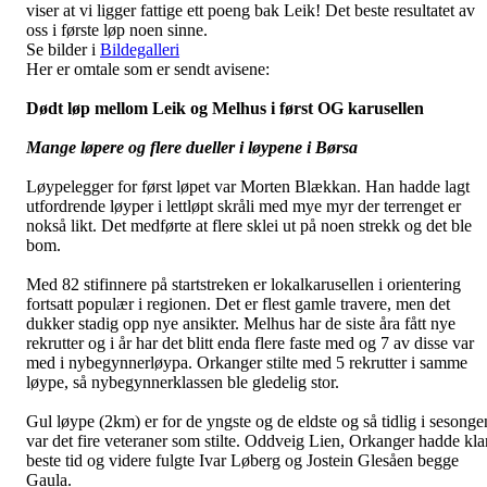
viser at vi ligger fattige ett poeng bak Leik! Det beste resultatet av
oss i første løp noen sinne.
Se bilder i
Bildegalleri
Her er omtale som er sendt avisene:
Dødt løp mellom Leik og Melhus i først OG karusellen
Mange løpere og flere dueller i løypene i Børsa
Løypelegger for først løpet var Morten Blækkan. Han hadde lagt
utfordrende løyper i lettløpt skråli med mye myr der terrenget er
nokså likt. Det medførte at flere sklei ut på noen strekk og det ble
bom.
Med 82 stifinnere på startstreken er lokalkarusellen i orientering
fortsatt populær i regionen. Det er flest gamle travere, men det
dukker stadig opp nye ansikter. Melhus har de siste åra fått nye
rekrutter og i år har det blitt enda flere faste med og 7 av disse var
med i nybegynnerløypa. Orkanger stilte med 5 rekrutter i samme
løype, så nybegynnerklassen ble gledelig stor.
Gul løype (2km) er for de yngste og de eldste og så tidlig i sesonge
var det fire veteraner som stilte. Oddveig Lien, Orkanger hadde kla
beste tid og videre fulgte Ivar Løberg og Jostein Glesåen begge
Gaula.