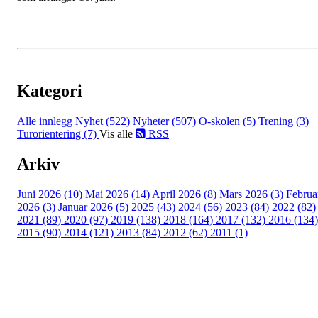
Kategori
Alle innlegg
Nyhet (522)
Nyheter (507)
O-skolen (5)
Trening (3)
Turorientering (7)
Vis alle
RSS
Arkiv
Juni 2026 (10)
Mai 2026 (14)
April 2026 (8)
Mars 2026 (3)
Februa
2026 (3)
Januar 2026 (5)
2025 (43)
2024 (56)
2023 (84)
2022 (82)
2021 (89)
2020 (97)
2019 (138)
2018 (164)
2017 (132)
2016 (134)
2015 (90)
2014 (121)
2013 (84)
2012 (62)
2011 (1)