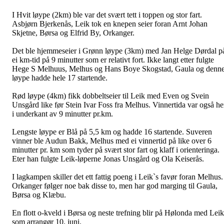
I Hvit løype (2km) ble var det svært tett i toppen og stor fart.
Asbjørn Bjerkenås, Leik tok en knepen seier foran Arnt Johan
Skjetne, Børsa og Elfrid By, Orkanger.
Det ble hjemmeseier i Grønn løype (3km) med Jan Helge Dørdal p
ei km-tid på 9 minutter som er relativt fort. Ikke langt etter fulgte
Hege S Melhuus, Melhus og Hans Boye Skogstad, Gaula og denn
løype hadde hele 17 startende.
Rød løype (4km) fikk dobbeltseier til Leik med Even og Svein
Unsgård like før Stein Ivar Foss fra Melhus. Vinnertida var også he
i underkant av 9 minutter pr.km.
Lengste løype er Blå på 5,5 km og hadde 16 startende. Suveren
vinner ble Audun Bakk, Melhus med ei vinnertid på like over 6
minutter pr. km som tyder på svært stor fart og klaff i orienteringa.
Eter han fulgte Leik-løperne Jonas Unsgård og Ola Keiserås.
I lagkampen skiller det ett fattig poeng i Leik`s favør foran Melhus.
Orkanger følger noe bak disse to, men har god marging til Gaula,
Børsa og Klæbu.
En flott o-kveld i Børsa og neste trefning blir på Hølonda med Leik
som arrangør 10. juni.