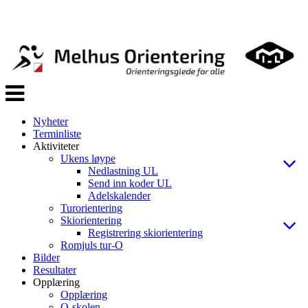
Veksle
navigasjon
Nyheter
Terminliste
Aktiviteter
Ukens løype
Nedlastning UL
Send inn koder UL
Adelskalender
Turorientering
Skiorientering
Registrering skiorientering
Romjuls tur-O
Bilder
Resultater
Opplæring
Opplæring
O-skolen