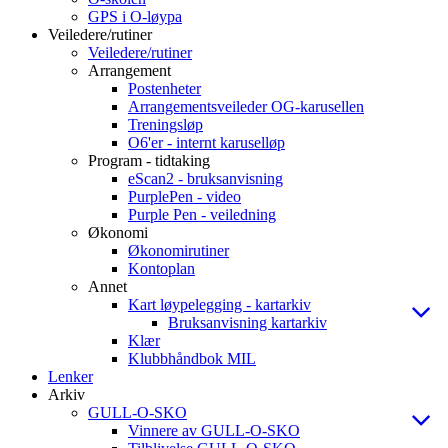
GPS i O-løypa
Veiledere/rutiner
Veiledere/rutiner
Arrangement
Postenheter
Arrangementsveileder OG-karusellen
Treningsløp
O6'er - internt karuselløp
Program - tidtaking
eScan2 - bruksanvisning
PurplePen - video
Purple Pen - veiledning
Økonomi
Økonomirutiner
Kontoplan
Annet
Kart løypelegging - kartarkiv
Bruksanvisning kartarkiv
Klær
Klubbhåndbok MIL
Lenker
Arkiv
GULL-O-SKO
Vinnere av GULL-O-SKO