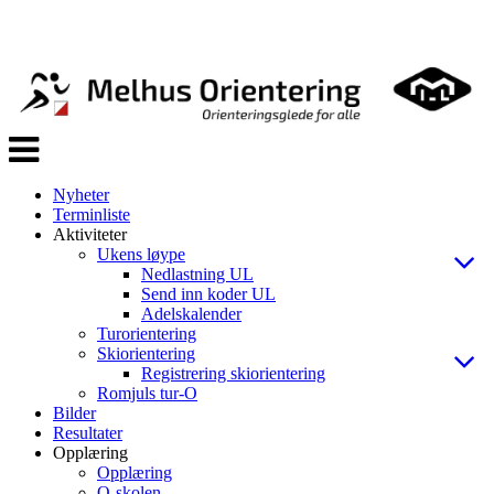
Veksle
navigasjon
Nyheter
Terminliste
Aktiviteter
Ukens løype
Nedlastning UL
Send inn koder UL
Adelskalender
Turorientering
Skiorientering
Registrering skiorientering
Romjuls tur-O
Bilder
Resultater
Opplæring
Opplæring
O-skolen