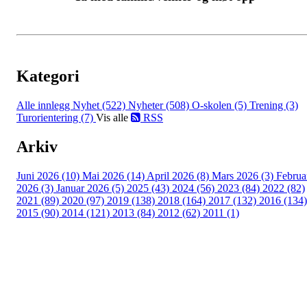
Kategori
Alle innlegg
Nyhet (522)
Nyheter (508)
O-skolen (5)
Trening (3)
Turorientering (7)
Vis alle
RSS
Arkiv
Juni 2026 (10)
Mai 2026 (14)
April 2026 (8)
Mars 2026 (3)
Februa
2026 (3)
Januar 2026 (5)
2025 (43)
2024 (56)
2023 (84)
2022 (82)
2021 (89)
2020 (97)
2019 (138)
2018 (164)
2017 (132)
2016 (134)
2015 (90)
2014 (121)
2013 (84)
2012 (62)
2011 (1)