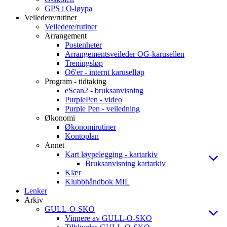
GPS i O-løypa
Veiledere/rutiner
Veiledere/rutiner
Arrangement
Postenheter
Arrangementsveileder OG-karusellen
Treningsløp
O6'er - internt karuselløp
Program - tidtaking
eScan2 - bruksanvisning
PurplePen - video
Purple Pen - veiledning
Økonomi
Økonomirutiner
Kontoplan
Annet
Kart løypelegging - kartarkiv
Bruksanvisning kartarkiv
Klær
Klubbhåndbok MIL
Lenker
Arkiv
GULL-O-SKO
Vinnere av GULL-O-SKO