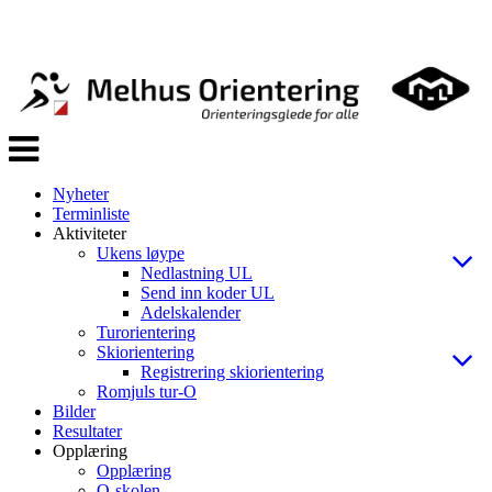
Veksle
navigasjon
Nyheter
Terminliste
Aktiviteter
Ukens løype
Nedlastning UL
Send inn koder UL
Adelskalender
Turorientering
Skiorientering
Registrering skiorientering
Romjuls tur-O
Bilder
Resultater
Opplæring
Opplæring
O-skolen