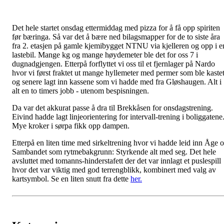
Det hele startet onsdag ettermiddag med pizza for å få opp spiriten
før bæringa. Så var det å bære ned bilagsmapper for de to siste åra
fra 2. etasjen på gamle kjemibygget NTNU via kjelleren og opp i e
lastebil. Mange kg og mange høydemeter ble det for oss 7 i
dugnadgjengen. Etterpå forflyttet vi oss til et fjernlager på Nardo
hvor vi først fraktet ut mange hyllemeter med permer som ble kaste
og senere lagt inn kassene som vi hadde med fra Gløshaugen. Alt i
alt en to timers jobb - utenom bespisningen.
Da var det akkurat passe å dra til Brekkåsen for onsdagstrening.
Eivind hadde lagt linjeorientering for intervall-trening i boliggatene
Mye kroker i sørpa fikk opp dampen.
Etterpå en liten time med sirkeltrening hvor vi hadde leid inn Åge 
Sambandet som rytmebakgrunn: Styrkende alt med seg. Det hele
avsluttet med tomanns-hinderstafett der det var innlagt et puslespill
hvor det var viktig med god terrengblikk, kombinert med valg av
kartsymbol. Se en liten snutt fra dette
her.