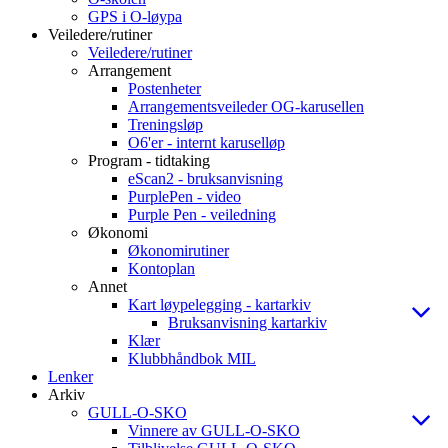
GPS i O-løypa
Veiledere/rutiner
Veiledere/rutiner
Arrangement
Postenheter
Arrangementsveileder OG-karusellen
Treningsløp
O6'er - internt karuselløp
Program - tidtaking
eScan2 - bruksanvisning
PurplePen - video
Purple Pen - veiledning
Økonomi
Økonomirutiner
Kontoplan
Annet
Kart løypelegging - kartarkiv
Bruksanvisning kartarkiv
Klær
Klubbhåndbok MIL
Lenker
Arkiv
GULL-O-SKO
Vinnere av GULL-O-SKO