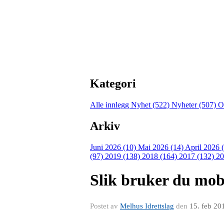
Kategori
Alle innlegg
Nyhet (522)
Nyheter (507)
O
Arkiv
Juni 2026 (10)
Mai 2026 (14)
April 2026 
(97)
2019 (138)
2018 (164)
2017 (132)
20
Slik bruker du mobi
Postet av
Melhus Idrettslag
den
15. feb 20