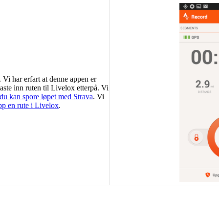
Vi har erfart at denne appen er
ste inn ruten til Livelox etterpå. Vi
du kan spore løpet med Strava
. Vi
pp en rute i Livelox
.