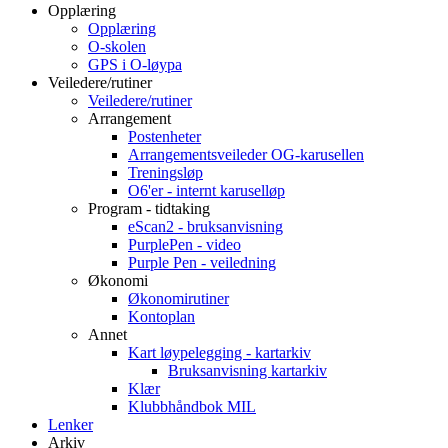
Opplæring
Opplæring
O-skolen
GPS i O-løypa
Veiledere/rutiner
Veiledere/rutiner
Arrangement
Postenheter
Arrangementsveileder OG-karusellen
Treningsløp
O6'er - internt karuselløp
Program - tidtaking
eScan2 - bruksanvisning
PurplePen - video
Purple Pen - veiledning
Økonomi
Økonomirutiner
Kontoplan
Annet
Kart løypelegging - kartarkiv
Bruksanvisning kartarkiv
Klær
Klubbhåndbok MIL
Lenker
Arkiv