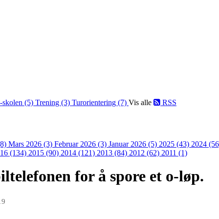
-skolen (5)
Trening (3)
Turorientering (7)
Vis alle
RSS
(8)
Mars 2026 (3)
Februar 2026 (3)
Januar 2026 (5)
2025 (43)
2024 (5
16 (134)
2015 (90)
2014 (121)
2013 (84)
2012 (62)
2011 (1)
ltelefonen for å spore et o-løp.
19