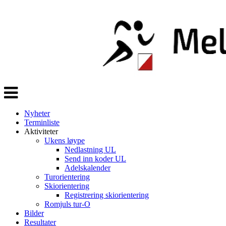
Veksle
navigasjon
Nyheter
Terminliste
Aktiviteter
Ukens løype
Nedlastning UL
Send inn koder UL
Adelskalender
Turorientering
Skiorientering
Registrering skiorientering
Romjuls tur-O
Bilder
Resultater