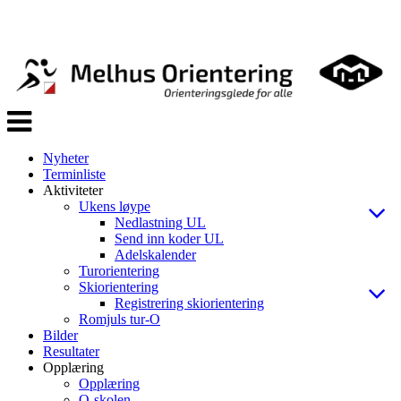
Veksle
navigasjon
Nyheter
Terminliste
Aktiviteter
Ukens løype
Nedlastning UL
Send inn koder UL
Adelskalender
Turorientering
Skiorientering
Registrering skiorientering
Romjuls tur-O
Bilder
Resultater
Opplæring
Opplæring
O-skolen