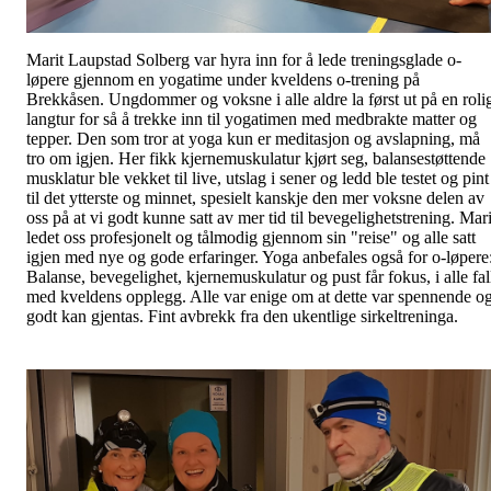
Marit Laupstad Solberg var hyra inn for å lede treningsglade o-
løpere gjennom en yogatime under kveldens o-trening på
Brekkåsen. Ungdommer og voksne i alle aldre la først ut på en roli
langtur for så å trekke inn til yogatimen med medbrakte matter og
tepper. Den som tror at yoga kun er meditasjon og avslapning, må
tro om igjen. Her fikk kjernemuskulatur kjørt seg, balansestøttende
musklatur ble vekket til live, utslag i sener og ledd ble testet og pint
til det ytterste og minnet, spesielt kanskje den mer voksne delen av
oss på at vi godt kunne satt av mer tid til bevegelighetstrening. Mari
ledet oss profesjonelt og tålmodig gjennom sin "reise" og alle satt
igjen med nye og gode erfaringer. Yoga anbefales også for o-løpere
Balanse, bevegelighet, kjernemuskulatur og pust får fokus, i alle fal
med kveldens opplegg. Alle var enige om at dette var spennende o
godt kan gjentas. Fint avbrekk fra den ukentlige sirkeltreninga.