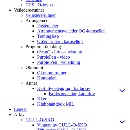
GPS i O-løypa
Veiledere/rutiner
Veiledere/rutiner
Arrangement
Postenheter
Arrangementsveileder OG-karusellen
Treningsløp
O6'er - internt karuselløp
Program - tidtaking
eScan2 - bruksanvisning
PurplePen - video
Purple Pen - veiledning
Økonomi
Økonomirutiner
Kontoplan
Annet
Kart løypelegging - kartarkiv
Bruksanvisning kartarkiv
Klær
Klubbhåndbok MIL
Lenker
Arkiv
GULL-O-SKO
Vinnere av GULL-O-SKO