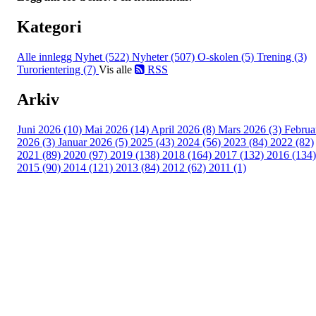
Kategori
Alle innlegg
Nyhet (522)
Nyheter (507)
O-skolen (5)
Trening (3)
Turorientering (7)
Vis alle
RSS
Arkiv
Juni 2026 (10)
Mai 2026 (14)
April 2026 (8)
Mars 2026 (3)
Februa
2026 (3)
Januar 2026 (5)
2025 (43)
2024 (56)
2023 (84)
2022 (82)
2021 (89)
2020 (97)
2019 (138)
2018 (164)
2017 (132)
2016 (134)
2015 (90)
2014 (121)
2013 (84)
2012 (62)
2011 (1)