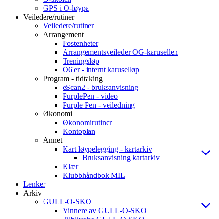
GPS i O-løypa
Veiledere/rutiner
Veiledere/rutiner
Arrangement
Postenheter
Arrangementsveileder OG-karusellen
Treningsløp
O6'er - internt karuselløp
Program - tidtaking
eScan2 - bruksanvisning
PurplePen - video
Purple Pen - veiledning
Økonomi
Økonomirutiner
Kontoplan
Annet
Kart løypelegging - kartarkiv
Bruksanvisning kartarkiv
Klær
Klubbhåndbok MIL
Lenker
Arkiv
GULL-O-SKO
Vinnere av GULL-O-SKO