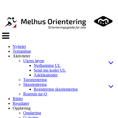
Veksle
navigasjon
Nyheter
Terminliste
Aktiviteter
Ukens løype
Nedlastning UL
Send inn koder UL
Adelskalender
Turorientering
Skiorientering
Registrering skiorientering
Romjuls tur-O
Bilder
Resultater
Opplæring
Opplæring
O-skolen