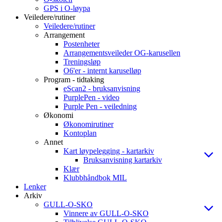
GPS i O-løypa
Veiledere/rutiner
Veiledere/rutiner
Arrangement
Postenheter
Arrangementsveileder OG-karusellen
Treningsløp
O6'er - internt karuselløp
Program - tidtaking
eScan2 - bruksanvisning
PurplePen - video
Purple Pen - veiledning
Økonomi
Økonomirutiner
Kontoplan
Annet
Kart løypelegging - kartarkiv
Bruksanvisning kartarkiv
Klær
Klubbhåndbok MIL
Lenker
Arkiv
GULL-O-SKO
Vinnere av GULL-O-SKO