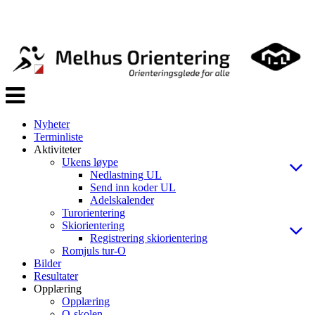
Veksle
navigasjon
Nyheter
Terminliste
Aktiviteter
Ukens løype
Nedlastning UL
Send inn koder UL
Adelskalender
Turorientering
Skiorientering
Registrering skiorientering
Romjuls tur-O
Bilder
Resultater
Opplæring
Opplæring
O-skolen