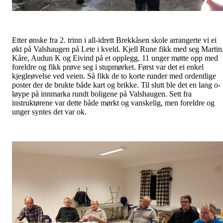
Etter ønske fra 2. trinn i all-idrett Brekkåsen skole arrangerte vi ei
økt på Valshaugen på Lete i kveld. Kjell Rune fikk med seg Martin
Kåre, Audun K og Eivind på et opplegg. 11 unger møtte opp med
foreldre og fikk prøve seg i stupmørket. Først var det ei enkel
kjegleøvelse ved veien. Så fikk de to korte runder med ordentlige
poster der de brukte både kart og brikke. Til slutt ble det en lang o-
løype på innmarka rundt boligene på Valshaugen. Sett fra
instruktørene var dette både mørkt og vanskelig, men foreldre og
unger syntes det var ok.