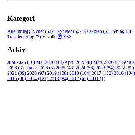
Kategori
Alle innlegg
Nyhet (522)
Nyheter (507)
O-skolen (5)
Trening (3)
Turorientering (7)
Vis alle
RSS
Arkiv
Juni 2026 (10)
Mai 2026 (14)
April 2026 (8)
Mars 2026 (3)
Februa
2026 (3)
Januar 2026 (5)
2025 (43)
2024 (56)
2023 (84)
2022 (82)
2021 (89)
2020 (97)
2019 (138)
2018 (164)
2017 (132)
2016 (134)
2015 (90)
2014 (121)
2013 (84)
2012 (62)
2011 (1)