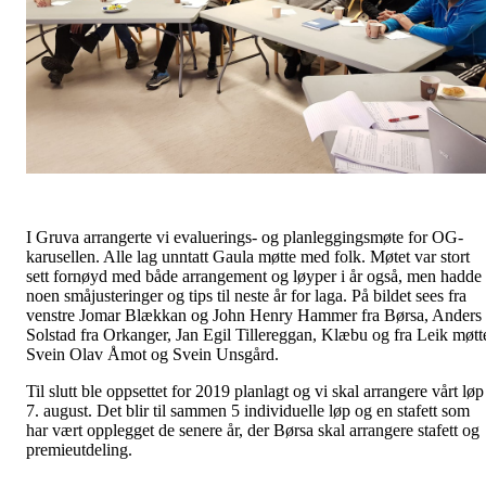
I Gruva arrangerte vi evaluerings- og planleggingsmøte for OG-
karusellen. Alle lag unntatt Gaula møtte med folk. Møtet var stort
sett fornøyd med både arrangement og løyper i år også, men hadde
noen småjusteringer og tips til neste år for laga. På bildet sees fra
venstre Jomar Blækkan og John Henry Hammer fra Børsa, Anders
Solstad fra Orkanger, Jan Egil Tillereggan, Klæbu og fra Leik møtt
Svein Olav Åmot og Svein Unsgård.
Til slutt ble oppsettet for 2019 planlagt og vi skal arrangere vårt løp
7. august. Det blir til sammen 5 individuelle løp og en stafett som
har vært opplegget de senere år, der Børsa skal arrangere stafett og
premieutdeling.