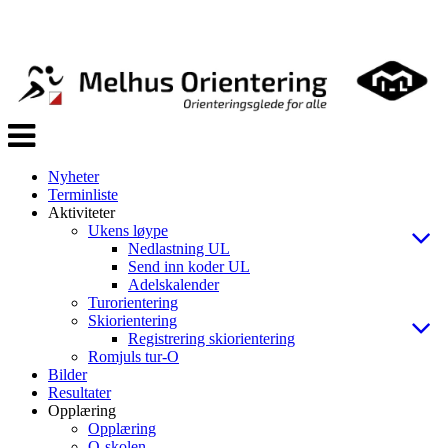
Veksle
navigasjon
Nyheter
Terminliste
Aktiviteter
Ukens løype
Nedlastning UL
Send inn koder UL
Adelskalender
Turorientering
Skiorientering
Registrering skiorientering
Romjuls tur-O
Bilder
Resultater
Opplæring
Opplæring
O-skolen