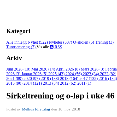
Kategori
Alle innlegg
Nyhet (522)
Nyheter (507)
O-skolen (5)
Trening (3)
Turorientering (7)
Vis alle
RSS
Arkiv
Juni 2026 (10)
Mai 2026 (14)
April 2026 (8)
Mars 2026 (3)
Februa
2026 (3)
Januar 2026 (5)
2025 (43)
2024 (56)
2023 (84)
2022 (82)
2021 (89)
2020 (97)
2019 (138)
2018 (164)
2017 (132)
2016 (134)
2015 (90)
2014 (121)
2013 (84)
2012 (62)
2011 (1)
Sirkeltrening og o-løp i uke 46
Postet av
Melhus Idrettslag
den
18. nov 2018