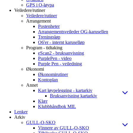
GPS i O-løypa
Veiledere/rutiner
Veiledere/rutiner
Arrangement
Postenheter
Arrangementsveileder OG-karusellen
Treningsløp
O6'er - internt karuselløp
Program - tidtaking
eScan2 - bruksanvisning
PurplePen - video
Purple Pen - veiledning
Økonomi
Økonomirutiner
Kontoplan
Annet
Kart løypelegging - kartarkiv
Bruksanvisning kartarkiv
Klær
Klubbhåndbok MIL
Lenker
Arkiv
GULL-O-SKO
Vinnere av GULL-O-SKO