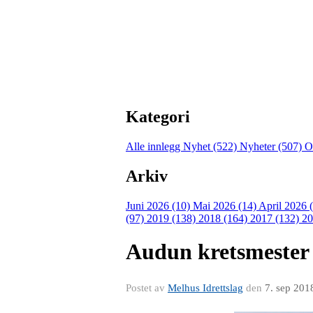
Kategori
Alle innlegg
Nyhet (522)
Nyheter (507)
O
Arkiv
Juni 2026 (10)
Mai 2026 (14)
April 2026 
(97)
2019 (138)
2018 (164)
2017 (132)
20
Audun kretsmester 
Postet av
Melhus Idrettslag
den
7. sep 201