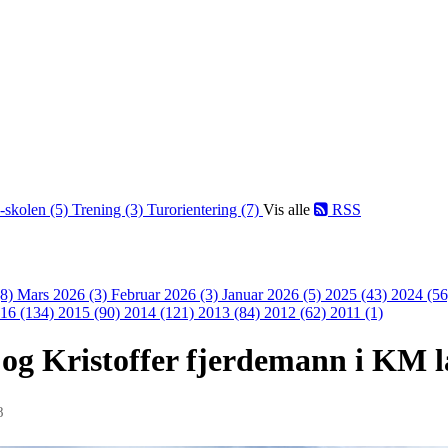
-skolen (5)
Trening (3)
Turorientering (7)
Vis alle
RSS
(8)
Mars 2026 (3)
Februar 2026 (3)
Januar 2026 (5)
2025 (43)
2024 (5
16 (134)
2015 (90)
2014 (121)
2013 (84)
2012 (62)
2011 (1)
og Kristoffer fjerdemann i KM 
8