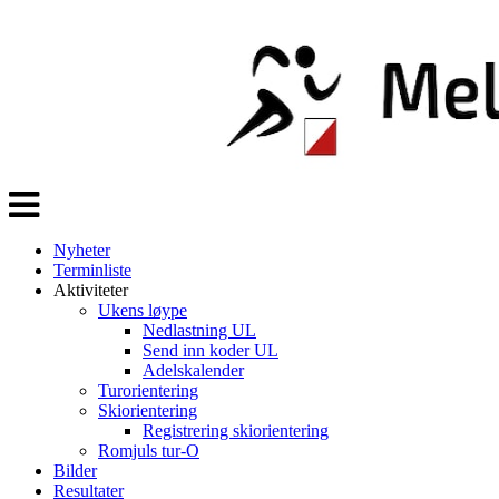
Veksle
navigasjon
Nyheter
Terminliste
Aktiviteter
Ukens løype
Nedlastning UL
Send inn koder UL
Adelskalender
Turorientering
Skiorientering
Registrering skiorientering
Romjuls tur-O
Bilder
Resultater