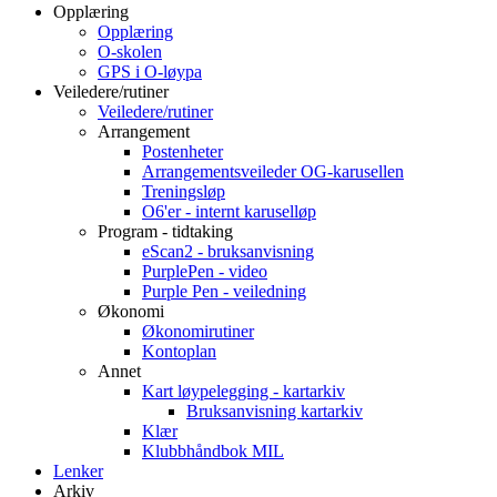
Opplæring
Opplæring
O-skolen
GPS i O-løypa
Veiledere/rutiner
Veiledere/rutiner
Arrangement
Postenheter
Arrangementsveileder OG-karusellen
Treningsløp
O6'er - internt karuselløp
Program - tidtaking
eScan2 - bruksanvisning
PurplePen - video
Purple Pen - veiledning
Økonomi
Økonomirutiner
Kontoplan
Annet
Kart løypelegging - kartarkiv
Bruksanvisning kartarkiv
Klær
Klubbhåndbok MIL
Lenker
Arkiv