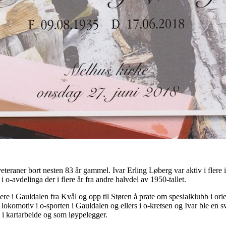
eraner bort nesten 83 år gammel. Ivar Erling Løberg var aktiv i flere idr
 i o-avdelinga der i flere år fra andre halvdel av 1950-tallet.
re i Gauldalen fra Kvål og opp til Støren å prate om spesialklubb i orie
lokomotiv i o-sporten i Gauldalen og ellers i o-kretsen og Ivar ble en s
, i kartarbeide og som løypelegger.