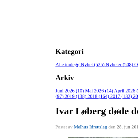
Kategori
Alle innlegg
Nyhet (525)
Nyheter (508)
O
Arkiv
Juni 2026 (10)
Mai 2026 (14)
April 2026 
(97)
2019 (138)
2018 (164)
2017 (132)
20
Ivar Løberg døde d
Postet av
Melhus Idrettslag
den
28. jun 20