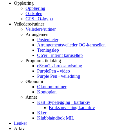
Opplæring
Opplæring
O-skolen
GPS i O-løypa
Veiledere/rutiner
Veiledere/rutiner
Arrangement
Postenheter
Arrangementsveileder OG-karusellen
Treningsløp
O6'er - internt karuselløp
Program - tidtaking
eScan2 - bruksanvisning
PurplePen - video
Purple Pen - veiledning
Økonomi
Økonomirutiner
Kontoplan
Annet
Kart løypelegging - kartarkiv
Bruksanvisning kartarkiv
Klær
Klubbhåndbok MIL
Lenker
Arkiv