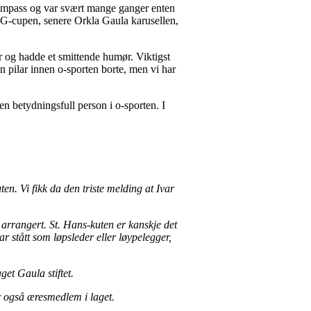
 kompass og var svært mange ganger enten
 MLG-cupen, senere Orkla Gaula karusellen,
er og hadde et smittende humør. Viktigst
n pilar innen o-sporten borte, men vi har
n betydningsfull person i o-sporten. I
n. Vi fikk da den triste melding at Ivar
arrangert. St. Hans-kuten er kanskje det
 stått som løpsleder eller løypelegger,
get Gaula stiftet.
var også æresmedlem i laget.