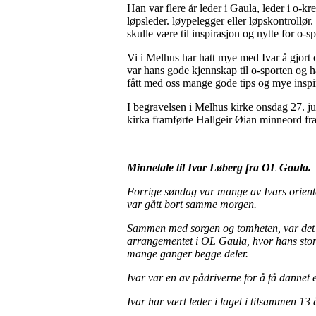
Han var flere år leder i Gaula, leder i o-
løpsleder. løypelegger eller løpskontrollø
skulle være til inspirasjon og nytte for o-spo
Vi i Melhus har hatt mye med Ivar å gjort o
var hans gode kjennskap til o-sporten og ha
fått med oss mange gode tips og mye inspira
I begravelsen i Melhus kirke onsdag 27. ju
kirka framførte Hallgeir Øian minneord fra
Minnetale til Ivar Løberg fra OL Gaula.
Forrige søndag var mange av Ivars orienter
var gått bort samme morgen.
Sammen med sorgen og tomheten, var det li
arrangementet i OL Gaula, hvor hans store
mange ganger begge deler.
Ivar var en av pådriverne for å få dannet e
Ivar har vært leder i laget i tilsammen 13 å