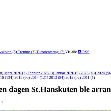
-skolen (5)
Trening (3)
Turorientering (7)
Vis alle
RSS
(8)
Mars 2026 (3)
Februar 2026 (3)
Januar 2026 (5)
2025 (43)
2024 (5
16 (134)
2015 (90)
2014 (121)
2013 (84)
2012 (62)
2011 (1)
en dagen St.Hanskuten ble arran
18