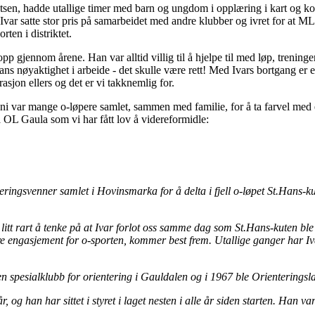
kretsen, hadde utallige timer med barn og ungdom i opplæring i kart og
r. Ivar satte stor pris på samarbeidet med andre klubber og ivret for at
rten i distriktet.
pp gjennom årene. Han var alltid villig til å hjelpe til med løp, trening
ns nøyaktighet i arbeide - det skulle være rett! Med Ivars bortgang er e
sjon ellers og det er vi takknemlig for.
ni var mange o-løpere samlet, sammen med familie, for å ta farvel med e
 OL Gaula som vi har fått lov å videreformidle:
ingsvenner samlet i Hovinsmarka for å delta i fjell o-løpet St.Hans-kute
tt rart å tenke på at Ivar forlot oss samme dag som St.Hans-kuten ble 
 engasjement for o-sporten, kommer best frem. Utallige ganger har Ivar
n spesialklubb for orientering i Gauldalen og i 1967 ble Orienteringsla
r, og han har sittet i styret i laget nesten i alle år siden starten. Han 