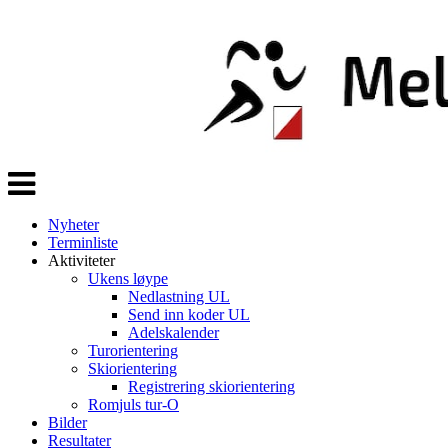
Veksle
navigasjon
Nyheter
Terminliste
Aktiviteter
Ukens løype
Nedlastning UL
Send inn koder UL
Adelskalender
Turorientering
Skiorientering
Registrering skiorientering
Romjuls tur-O
Bilder
Resultater