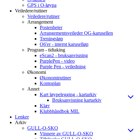
GPS i O-løypa
Veiledere/rutiner
Veiledere/rutiner
Arrangement
Postenheter
Arrangementsveileder OG-karusellen
Treningsløp
O6'er - internt karuselløp
Program - tidtaking
eScan2 - bruksanvisning
PurplePen - video
Purple Pen - veiledning
Økonomi
Økonomirutiner
Kontoplan
Annet
Kart løypelegging - kartarkiv
Bruksanvisning kartarkiv
Klær
Klubbhåndbok MIL
Lenker
Arkiv
GULL-O-SKO
Vinnere av GULL-O-SKO