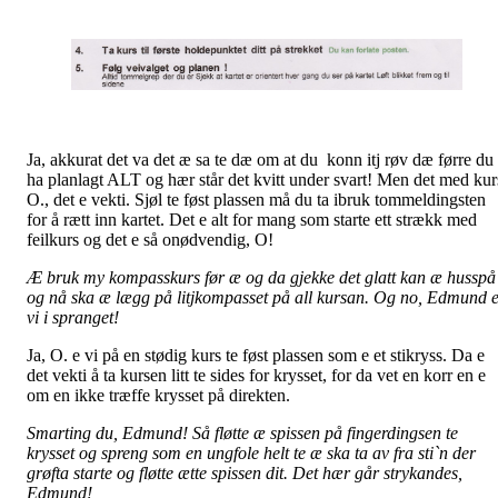
Ja, akkurat det va det æ sa te dæ om at du konn itj røv dæ førre du
ha planlagt ALT og hær står det kvitt under svart! Men det med kur
O., det e vekti. Sjøl te føst plassen må du ta ibruk tommeldingsten
for å rætt inn kartet. Det e alt for mang som starte ett strækk med
feilkurs og det e så onødvendig, O!
Æ bruk my kompasskurs før æ og da gjekke det glatt kan æ husspå
og nå ska æ lægg på litjkompasset på all kursan. Og no, Edmund 
vi i spranget!
Ja, O. e vi på en stødig kurs te føst plassen som e et stikryss. Da e
det vekti å ta kursen litt te sides for krysset, for da vet en korr en e
om en ikke træffe krysset på direkten.
Smarting du, Edmund! Så fløtte æ spissen på fingerdingsen te
krysset og spreng som en ungfole helt te æ ska ta av fra sti`n der
grøfta starte og fløtte ætte spissen dit. Det hær går strykandes,
Edmund!