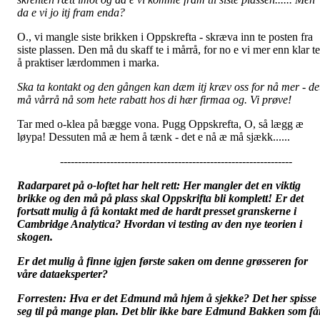
da e vi jo itj fram enda?
O., vi mangle siste brikken i Oppskrefta - skræva inn te posten fra
siste plassen. Den må du skaff te i mårrå, for no e vi mer enn klar te
å praktiser lærdommen i marka.
Ska ta kontakt og den gången kan dæm itj kræv oss for nå mer - de
må vårrå nå som hete rabatt hos di hær firmaa og. Vi prøve!
Tar med o-klea på bægge vona. Pugg Oppskrefta, O, så lægg æ
løypa! Dessuten må æ hem å tænk - det e nå æ må sjækk......
-----------------------------------------------------------------
Radarparet på o-loftet har helt rett: Her mangler det en viktig
brikke og den må på plass skal Oppskrifta bli komplett! Er det
fortsatt mulig å få kontakt med de hardt presset granskerne i
Cambridge Analytica? Hvordan vi testing av den nye teorien i
skogen.
Er det mulig å finne igjen første saken om denne grøsseren for
våre dataeksperter?
Forresten: Hva er det Edmund må hjem å sjekke? Det her spisse
seg til på mange plan. Det blir ikke bare Edmund Bakken som få