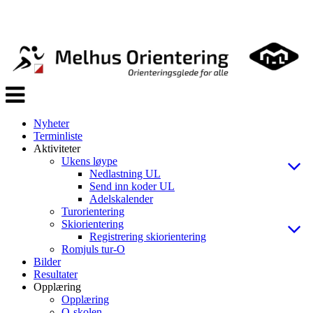
Veksle
navigasjon
Nyheter
Terminliste
Aktiviteter
Ukens løype
Nedlastning UL
Send inn koder UL
Adelskalender
Turorientering
Skiorientering
Registrering skiorientering
Romjuls tur-O
Bilder
Resultater
Opplæring
Opplæring
O-skolen