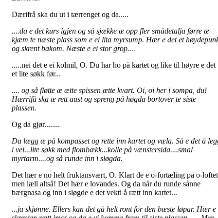
Dærifrå ska du ut i tærrenget og da.....
....da e det kurs igjen og så sjække æ opp fler smådetalja førre æ
kjæm te næste plass som e ei lita myrsump. Hær e det et høydepun
og skrent bakom. Næste e ei stor grop....
.....nei det e ei kolmil, O. Du har ho på kartet og like til høyre e det
et lite søkk før...
.... og så fløtte æ ætte spissen ætte kvart. Oi, oi her i sompa, du!
Hærrifå ska æ rett aust og spreng på høgda bortover te siste
plassen.
Og da gjør........
Da lægg æ på kompasset og rette inn kartet og væla. Så e det å leg
i vei...lite søkk med flombækk...kolle på vænstersida....smal
myrtarm....og så runde inn i sløgda.
Det hær e no helt fruktansvært, O. Klart de e o-fortæling på o-loftet
men læll altså! Det hær e lovandes. Og da når du runde sånne
bærgnasa og inn i sløgde e det vekti å rætt inn kartet...
...ja skjønne. Ellers kan det gå helt ront for den bæste løpar. Hær e
skrenten rætt imot og da e vi komme fram til siste plassen...... Men