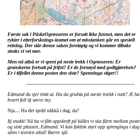
Første sak i PåskeOgrøsseren er forsatt ikke funnet, men det er
rykter i etterforsknings-teamet om at misstanken går en spesiell
retning. Der står denne saken foreløpig og vi kommer tilbake
straks vi vet mer.
Men nå altså er vi spent på neste trekk i Ogrøsseren: Er
granskerne fortsatt på frifot? Er de fornøyd med godtgjørelsen?
Er i tilfellet denne posten den siste? Spenninga stiger!!
---------------------------------------------------------------------
Edmund du sjer trøtt ut. Ha du grubla på næste trækk i natt? Æ ha 
hvært fall itj søvve my.
Nja.... Ha det sjedd nåkkå i dag, da?
Itj snakk! Nå ha vi fått oppskreft på kålles vi ska fårre mellom post
og siste plassen, Edmund. Vi kan faktisk start opp sprenginga i dag
sånn i teorien altså! Bærre sjå: