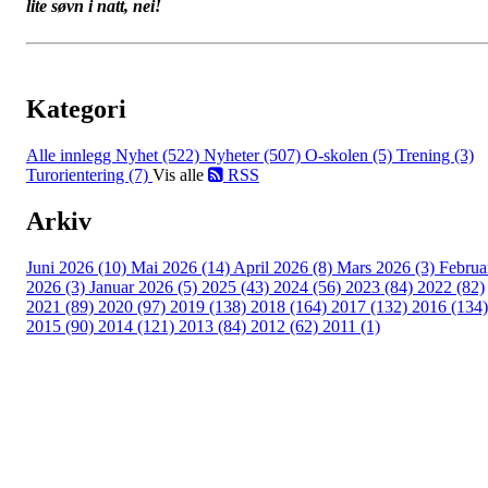
lite søvn i natt, nei!
Kategori
Alle innlegg
Nyhet (522)
Nyheter (507)
O-skolen (5)
Trening (3)
Turorientering (7)
Vis alle
RSS
Arkiv
Juni 2026 (10)
Mai 2026 (14)
April 2026 (8)
Mars 2026 (3)
Februa
2026 (3)
Januar 2026 (5)
2025 (43)
2024 (56)
2023 (84)
2022 (82)
2021 (89)
2020 (97)
2019 (138)
2018 (164)
2017 (132)
2016 (134)
2015 (90)
2014 (121)
2013 (84)
2012 (62)
2011 (1)