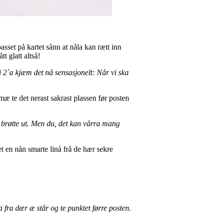
passet på kartet sånn at nåla kan rætt inn
t glatt altså!
 i 2`a kjæm det nå sensasjonelt: Når vi ska
æ te det nerast sakrast plassen før posten
la brøtte ut. Men du, det kan vårra mang
t en nån smarte linå frå de hær sekre
ina fra dær æ står og te punktet førre posten.