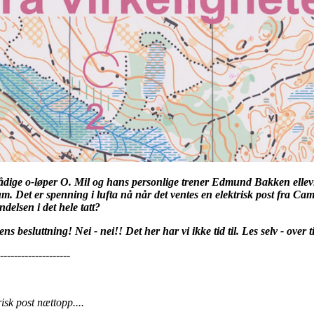
mådige o-løper O. Mil og hans personlige trener Edmund Bakken ellevil
dium. Det er spenning i lufta nå når det ventes en elektrisk post fra C
elsen i det hele tatt?
esluttning! Nei - nei!! Det her har vi ikke tid til. Les selv - over ti
----------------
sk post nættopp....