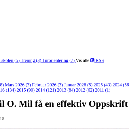
-skolen (5)
Trening (3)
Turorientering (7)
Vis alle
RSS
(8)
Mars 2026 (3)
Februar 2026 (3)
Januar 2026 (5)
2025 (43)
2024 (5
16 (134)
2015 (90)
2014 (121)
2013 (84)
2012 (62)
2011 (1)
l O. Mil få en effektiv Oppskrift
018