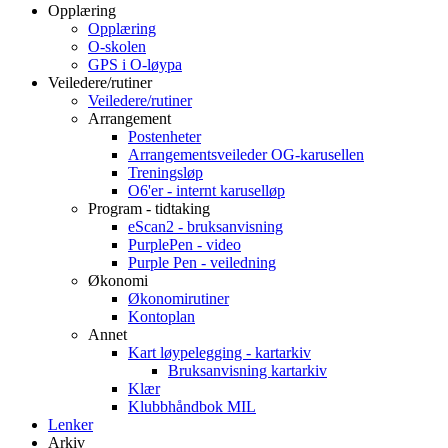
Opplæring
Opplæring
O-skolen
GPS i O-løypa
Veiledere/rutiner
Veiledere/rutiner
Arrangement
Postenheter
Arrangementsveileder OG-karusellen
Treningsløp
O6'er - internt karuselløp
Program - tidtaking
eScan2 - bruksanvisning
PurplePen - video
Purple Pen - veiledning
Økonomi
Økonomirutiner
Kontoplan
Annet
Kart løypelegging - kartarkiv
Bruksanvisning kartarkiv
Klær
Klubbhåndbok MIL
Lenker
Arkiv