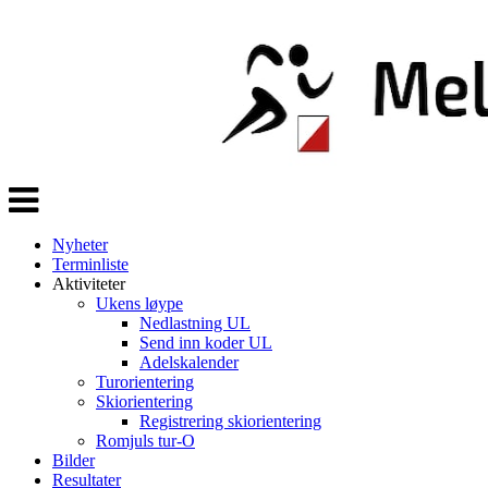
Veksle
navigasjon
Nyheter
Terminliste
Aktiviteter
Ukens løype
Nedlastning UL
Send inn koder UL
Adelskalender
Turorientering
Skiorientering
Registrering skiorientering
Romjuls tur-O
Bilder
Resultater