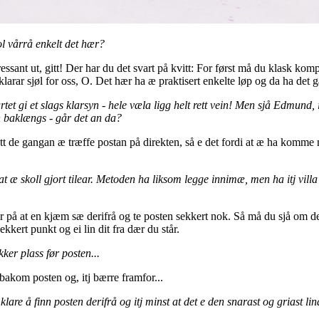
ol vårrå enkelt det hær?
ressant ut, gitt! Der har du det svart på kvitt: For først må du klask kom
 klarar sjøl for oss, O. Det hær ha æ praktisert enkelte løp og da ha det gåt
tet gi et slags klarsyn - hele væla ligg helt rett vein! Men sjå Edmund,
en baklængs - går det an da?
t de gangan æ træffe postan på direkten, så e det fordi at æ ha komme m
 at æ skoll gjort tilear. Metoden ha liksom legge innimæ, men ha itj vil
er på at en kjæm sæ derifrå og te posten sekkert nok. Så må du sjå om de
kkert punkt og ei lin dit fra dær du står.
ker plass før posten...
akom posten og, itj bærre framfor...
du klare å finn posten derifrå og itj minst at det e den snarast og griast l