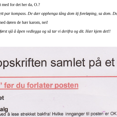
 med for det her da, O.?
ett par kompass. De dær opphenga tång dom itj foreløping, sa dom. Det 
ttmed døren de hær karom, nei!
ørst sjå å åpen vedlegga og så tar vi derifra og dit. Hær kjem det!!