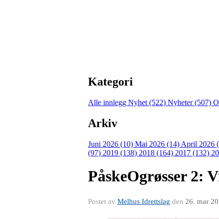
Kategori
Alle innlegg
Nyhet (522)
Nyheter (507)
O
Arkiv
Juni 2026 (10)
Mai 2026 (14)
April 2026 
(97)
2019 (138)
2018 (164)
2017 (132)
20
PåskeOgrøsser 2: Vi
Postet av
Melhus Idrettslag
den
26. mar 2