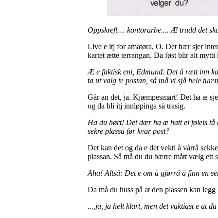
Oppskreft.... kontorarbe.... Æ trudd det sk
Live e itj for amatøra, O. Det hær sjer inte
kartet ætte terrangan. Da føst blir alt mytti
Æ e faktisk eni, Edmund. Det å rætt inn kar
ta ut valg te postan, så må vi sjå hele tur
Går an det, ja. Kjæmpesmart! Det ha æ sjet
og da bli itj innløpinga så trasig.
Ha du hørt! Det dær ha æ hatt ei følels tå
sekre plassa før kvar post?
Det kan det og da e det vekti å vårrå sekk
plassan. Så må du du bærre mått vælg ett se
Aha! Altså: Det e om å gjørrå å finn en sek
Da må du huss på at den plassen kan legg b
....ja, ja helt klart, men det vaktiast e at 