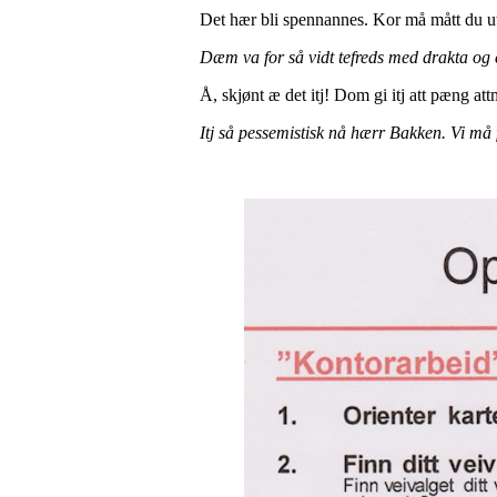
Det hær bli spennannes. Kor må mått du ut
Dæm va for så vidt tefreds med drakta og 
Å, skjønt æ det itj! Dom gi itj att pæng a
Itj så pessemistisk nå hærr Bakken. Vi må f