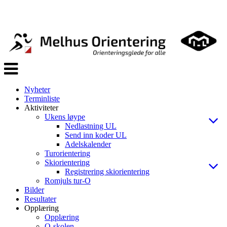
Veksle
navigasjon
Nyheter
Terminliste
Aktiviteter
Ukens løype
Nedlastning UL
Send inn koder UL
Adelskalender
Turorientering
Skiorientering
Registrering skiorientering
Romjuls tur-O
Bilder
Resultater
Opplæring
Opplæring
O-skolen