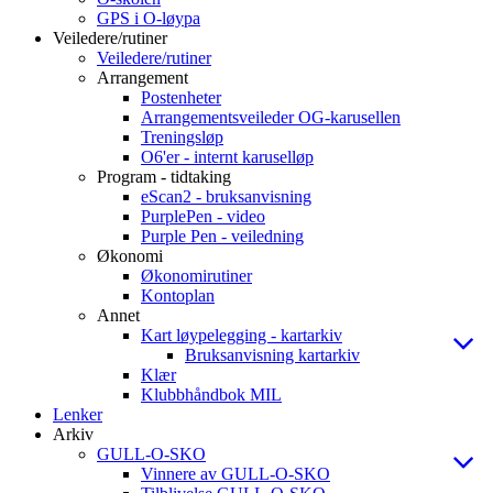
GPS i O-løypa
Veiledere/rutiner
Veiledere/rutiner
Arrangement
Postenheter
Arrangementsveileder OG-karusellen
Treningsløp
O6'er - internt karuselløp
Program - tidtaking
eScan2 - bruksanvisning
PurplePen - video
Purple Pen - veiledning
Økonomi
Økonomirutiner
Kontoplan
Annet
Kart løypelegging - kartarkiv
Bruksanvisning kartarkiv
Klær
Klubbhåndbok MIL
Lenker
Arkiv
GULL-O-SKO
Vinnere av GULL-O-SKO