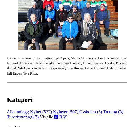
1.rekke fra venstre: Robert Strøm, Egil Repvik, Martin M. 2.rekke: Frode Stensrud, Roar
Forbord, Anders og Harald Lauglo, Finn Faye Knutsen, Edvin Spakmo. 3.rekke: Øystein
Åsmul, Nils Olav Vennevik, Tor Gjermstad, Tore Brurok, Edgar Furuholt, Halvor Flatber
Leif Engen, Tore Kiste.
Kategori
Alle innlegg
Nyhet (522)
Nyheter (507)
O-skolen (5)
Trening (3)
Turorientering (7)
Vis alle
RSS