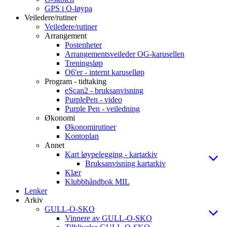
GPS i O-løypa
Veiledere/rutiner
Veiledere/rutiner
Arrangement
Postenheter
Arrangementsveileder OG-karusellen
Treningsløp
O6'er - internt karuselløp
Program - tidtaking
eScan2 - bruksanvisning
PurplePen - video
Purple Pen - veiledning
Økonomi
Økonomirutiner
Kontoplan
Annet
Kart løypelegging - kartarkiv
Bruksanvisning kartarkiv
Klær
Klubbhåndbok MIL
Lenker
Arkiv
GULL-O-SKO
Vinnere av GULL-O-SKO