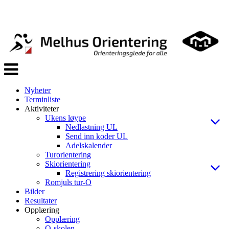
Veksle
navigasjon
Nyheter
Terminliste
Aktiviteter
Ukens løype
Nedlastning UL
Send inn koder UL
Adelskalender
Turorientering
Skiorientering
Registrering skiorientering
Romjuls tur-O
Bilder
Resultater
Opplæring
Opplæring
O-skolen