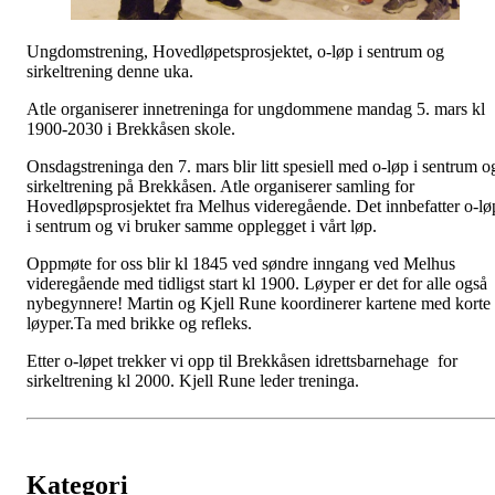
Ungdomstrening, Hovedløpetsprosjektet, o-løp i sentrum og
sirkeltrening denne uka.
Atle organiserer innetreninga for ungdommene mandag 5. mars kl
1900-2030 i Brekkåsen skole.
Onsdagstreninga den 7. mars blir litt spesiell med o-løp i sentrum o
sirkeltrening på Brekkåsen. Atle organiserer samling for
Hovedløpsprosjektet fra Melhus videregående. Det innbefatter o-lø
i sentrum og vi bruker samme opplegget i vårt løp.
Oppmøte for oss blir kl 1845 ved søndre inngang ved Melhus
videregående med tidligst start kl 1900. Løyper er det for alle også
nybegynnere! Martin og Kjell Rune koordinerer kartene med korte
løyper.Ta med brikke og refleks.
Etter o-løpet trekker vi opp til Brekkåsen idrettsbarnehage for
sirkeltrening kl 2000. Kjell Rune leder treninga.
Kategori