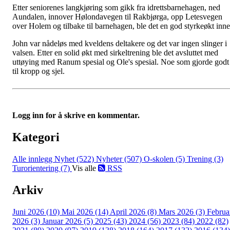
Etter seniorenes langkjøring som gikk fra idrettsbarnehagen, ned
Aundalen, innover Hølondavegen til Rakbjørga, opp Letesvegen
over Holem og tilbake til barnehagen, ble det en god styrkeøkt inne
John var nådeløs med kveldens deltakere og det var ingen slinger i
valsen. Etter en solid økt med sirkeltrening ble det avsluttet med
uttøying med Ranum spesial og Ole's spesial. Noe som gjorde godt
til kropp og sjel.
Logg inn for å skrive en kommentar.
Kategori
Alle innlegg
Nyhet (522)
Nyheter (507)
O-skolen (5)
Trening (3)
Turorientering (7)
Vis alle
RSS
Arkiv
Juni 2026 (10)
Mai 2026 (14)
April 2026 (8)
Mars 2026 (3)
Februa
2026 (3)
Januar 2026 (5)
2025 (43)
2024 (56)
2023 (84)
2022 (82)