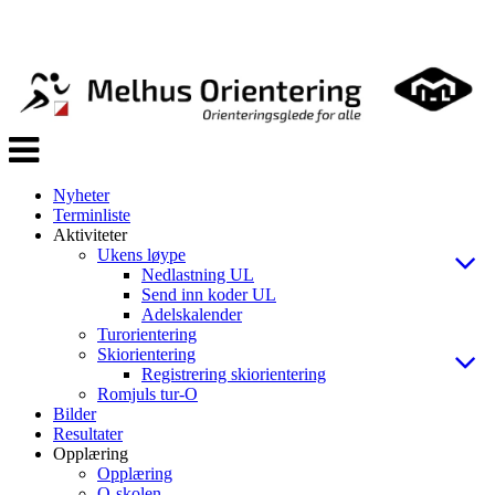
Veksle
navigasjon
Nyheter
Terminliste
Aktiviteter
Ukens løype
Nedlastning UL
Send inn koder UL
Adelskalender
Turorientering
Skiorientering
Registrering skiorientering
Romjuls tur-O
Bilder
Resultater
Opplæring
Opplæring
O-skolen