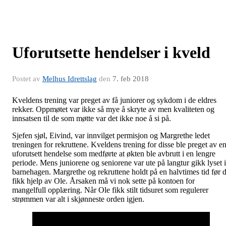
Uforutsette hendelser i kveld
Postet av
Melhus Idrettslag
den
7. feb 2018
Kveldens trening var preget av få juniorer og sykdom i de eldres
rekker. Oppmøtet var ikke så mye å skryte av men kvaliteten og
innsatsen til de som møtte var det ikke noe å si på.
Sjefen sjøl, Eivind, var innvilget permisjon og Margrethe ledet
treningen for rekruttene. Kveldens trening for disse ble preget av e
uforutsett hendelse som medførte at økten ble avbrutt i en lengre
periode. Mens juniorene og seniorene var ute på langtur gikk lyset i
barnehagen. Margrethe og rekruttene holdt på en halvtimes tid før 
fikk hjelp av Ole. Årsaken må vi nok sette på kontoen for
mangelfull opplæring. Når Ole fikk stilt tidsuret som regulerer
strømmen var alt i skjønneste orden igjen.