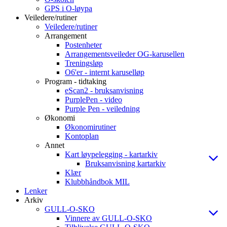
GPS i O-løypa
Veiledere/rutiner
Veiledere/rutiner
Arrangement
Postenheter
Arrangementsveileder OG-karusellen
Treningsløp
O6'er - internt karuselløp
Program - tidtaking
eScan2 - bruksanvisning
PurplePen - video
Purple Pen - veiledning
Økonomi
Økonomirutiner
Kontoplan
Annet
Kart løypelegging - kartarkiv
Bruksanvisning kartarkiv
Klær
Klubbhåndbok MIL
Lenker
Arkiv
GULL-O-SKO
Vinnere av GULL-O-SKO