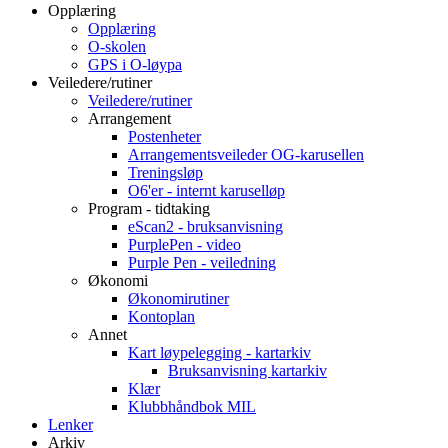
Opplæring
Opplæring
O-skolen
GPS i O-løypa
Veiledere/rutiner
Veiledere/rutiner
Arrangement
Postenheter
Arrangementsveileder OG-karusellen
Treningsløp
O6'er - internt karuselløp
Program - tidtaking
eScan2 - bruksanvisning
PurplePen - video
Purple Pen - veiledning
Økonomi
Økonomirutiner
Kontoplan
Annet
Kart løypelegging - kartarkiv
Bruksanvisning kartarkiv
Klær
Klubbhåndbok MIL
Lenker
Arkiv