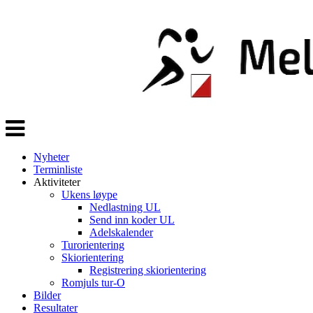
Veksle
navigasjon
Nyheter
Terminliste
Aktiviteter
Ukens løype
Nedlastning UL
Send inn koder UL
Adelskalender
Turorientering
Skiorientering
Registrering skiorientering
Romjuls tur-O
Bilder
Resultater