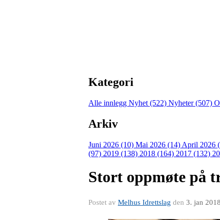
Kategori
Alle innlegg
Nyhet (522)
Nyheter (507)
O
Arkiv
Juni 2026 (10)
Mai 2026 (14)
April 2026 
(97)
2019 (138)
2018 (164)
2017 (132)
20
Stort oppmøte på tr
Postet av
Melhus Idrettslag
den
3. jan 201