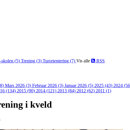
-skolen (5)
Trening (3)
Turorientering (7)
Vis alle
RSS
(8)
Mars 2026 (3)
Februar 2026 (3)
Januar 2026 (5)
2025 (43)
2024 (5
16 (134)
2015 (90)
2014 (121)
2013 (84)
2012 (62)
2011 (1)
ening i kveld
8