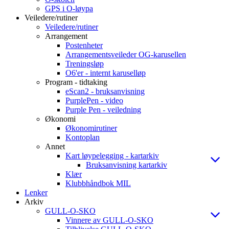
GPS i O-løypa
Veiledere/rutiner
Veiledere/rutiner
Arrangement
Postenheter
Arrangementsveileder OG-karusellen
Treningsløp
O6'er - internt karuselløp
Program - tidtaking
eScan2 - bruksanvisning
PurplePen - video
Purple Pen - veiledning
Økonomi
Økonomirutiner
Kontoplan
Annet
Kart løypelegging - kartarkiv
Bruksanvisning kartarkiv
Klær
Klubbhåndbok MIL
Lenker
Arkiv
GULL-O-SKO
Vinnere av GULL-O-SKO