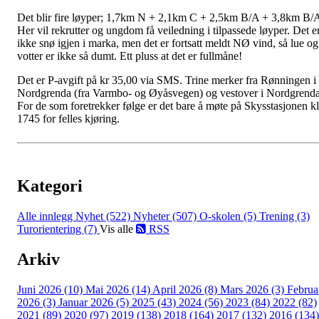
Det blir fire løyper; 1,7km N + 2,1km C + 2,5km B/A + 3,8km B/
Her vil rekrutter og ungdom få veiledning i tilpassede løyper. Det e
ikke snø igjen i marka, men det er fortsatt meldt NØ vind, så lue og
votter er ikke så dumt. Ett pluss at det er fullmåne!
Det er P-avgift på kr 35,00 via SMS. Trine merker fra Rønningen i
Nordgrenda (fra Varmbo- og Øyåsvegen) og vestover i Nordgrenda
For de som foretrekker følge er det bare å møte på Skysstasjonen kl
1745 for felles kjøring.
Kategori
Alle innlegg
Nyhet (522)
Nyheter (507)
O-skolen (5)
Trening (3)
Turorientering (7)
Vis alle
RSS
Arkiv
Juni 2026 (10)
Mai 2026 (14)
April 2026 (8)
Mars 2026 (3)
Februa
2026 (3)
Januar 2026 (5)
2025 (43)
2024 (56)
2023 (84)
2022 (82)
2021 (89)
2020 (97)
2019 (138)
2018 (164)
2017 (132)
2016 (134)