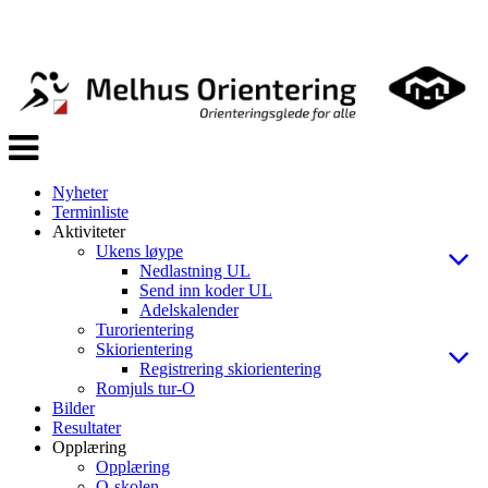
Veksle
navigasjon
Nyheter
Terminliste
Aktiviteter
Ukens løype
Nedlastning UL
Send inn koder UL
Adelskalender
Turorientering
Skiorientering
Registrering skiorientering
Romjuls tur-O
Bilder
Resultater
Opplæring
Opplæring
O-skolen