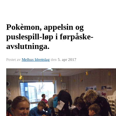
Pokèmon, appelsin og
puslespill-løp i førpåske-
avslutninga.
Postet av
Melhus Idrettslag
den
5. apr 2017