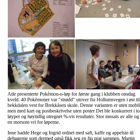
Atle presenterte Pokèmon-o-løp for første gang i klubben onsdag
kveld. 40 Pokèmoner var "strødd" utover fra Hollumsvegen i øst til
bekkdalen vest for Brekkåsen skole. Denne varianten er uten mobil
men med kart og postbeskrivelse uten poster Det ble konkurrert i to
løyper og høytidlig utregnet %-vis resultater. Stor innsats av alle og
en morsom vri for løperne.
Inne hadde Hege og Ingrid ordnet med saft, kaffe og appelsin til
deltagerne som dermed også fikk seg en fin prat sammen. Martin