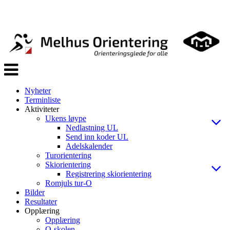
Veksle
navigasjon
Nyheter
Terminliste
Aktiviteter
Ukens løype
Nedlastning UL
Send inn koder UL
Adelskalender
Turorientering
Skiorientering
Registrering skiorientering
Romjuls tur-O
Bilder
Resultater
Opplæring
Opplæring
O-skolen