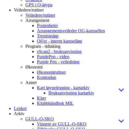
GPS i O-løypa
Veiledere/rutiner
Veiledere/rutiner
Arrangement
Postenheter
Arrangementsveileder OG-karusellen
Treningsløp
O6'er - internt karuselløp
Program - tidtaking
eScan2 - bruksanvisning
PurplePen - video
Purple Pen - veiledning
Økonomi
Økonomirutiner
Kontoplan
Annet
Kart løypelegging - kartarkiv
Bruksanvisning kartarkiv
Klær
Klubbhåndbok MIL
Lenker
Arkiv
GULL-O-SKO
Vinnere av GULL-O-SKO