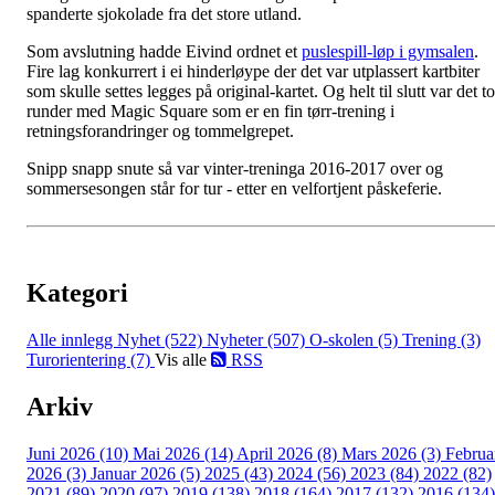
spanderte sjokolade fra det store utland.
Som avslutning hadde Eivind ordnet et
puslespill-løp i gymsalen
.
Fire lag konkurrert i ei hinderløype der det var utplassert kartbiter
som skulle settes legges på original-kartet. Og helt til slutt var det to
runder med Magic Square som er en fin tørr-trening i
retningsforandringer og tommelgrepet.
Snipp snapp snute så var vinter-treninga 2016-2017 over og
sommersesongen står for tur - etter en velfortjent påskeferie.
Kategori
Alle innlegg
Nyhet (522)
Nyheter (507)
O-skolen (5)
Trening (3)
Turorientering (7)
Vis alle
RSS
Arkiv
Juni 2026 (10)
Mai 2026 (14)
April 2026 (8)
Mars 2026 (3)
Februa
2026 (3)
Januar 2026 (5)
2025 (43)
2024 (56)
2023 (84)
2022 (82)
2021 (89)
2020 (97)
2019 (138)
2018 (164)
2017 (132)
2016 (134)