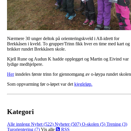
Nærmere 30 unger deltok på orienteringskveld i All-idrett for
Brekkåsen i kveld. To grupper/Trinn fikk hver en time med kart og
brikker rundet Brekkåsen skole.
Kjell Rune og Audun K hadde opplegget og Martin og Eivind var
lydige medhjelpere.
Her
inndeles første trinn for gjennomgang av o-løypa rundet skolen
Som oppvarming før o-løpet var det
kjegleløp.
Kategori
Alle innlegg
Nyhet (522)
Nyheter (507)
O-skolen (5)
Trening (3)
Turorientering (7)
Vis alle
RSS