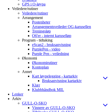
GPS i O-løypa
Veiledere/rutiner
Veiledere/rutiner
Arrangement
Postenheter
Arrangementsveileder OG-karusellen
Treningsløp
O6'er - internt karuselløp
Program - tidtaking
eScan2 - bruksanvisning
PurplePen - video
Purple Pen - veiledning
Økonomi
Økonomirutiner
Kontoplan
Annet
Kart løypelegging - kartarkiv
Bruksanvisning kartarkiv
Klær
Klubbhåndbok MIL
Lenker
Arkiv
GULL-O-SKO
Vinnere av GULL-O-SKO