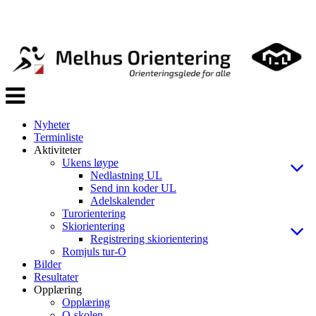
Veksle
navigasjon
Nyheter
Terminliste
Aktiviteter
Ukens løype
Nedlastning UL
Send inn koder UL
Adelskalender
Turorientering
Skiorientering
Registrering skiorientering
Romjuls tur-O
Bilder
Resultater
Opplæring
Opplæring
O-skolen