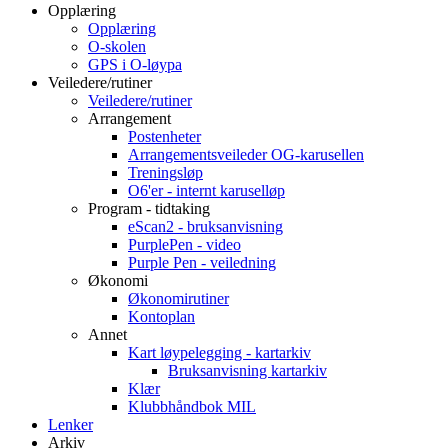
Opplæring
Opplæring
O-skolen
GPS i O-løypa
Veiledere/rutiner
Veiledere/rutiner
Arrangement
Postenheter
Arrangementsveileder OG-karusellen
Treningsløp
O6'er - internt karuselløp
Program - tidtaking
eScan2 - bruksanvisning
PurplePen - video
Purple Pen - veiledning
Økonomi
Økonomirutiner
Kontoplan
Annet
Kart løypelegging - kartarkiv
Bruksanvisning kartarkiv
Klær
Klubbhåndbok MIL
Lenker
Arkiv