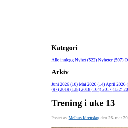
Kategori
Alle innlegg
Nyhet (522)
Nyheter (507)
O
Arkiv
Juni 2026 (10)
Mai 2026 (14)
April 2026 
(97)
2019 (138)
2018 (164)
2017 (132)
20
Trening i uke 13
Postet av
Melhus Idrettslag
den
26. mar 2