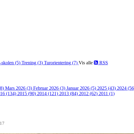
-skolen (5)
Trening (3)
Turorientering (7)
Vis alle
RSS
(8)
Mars 2026 (3)
Februar 2026 (3)
Januar 2026 (5)
2025 (43)
2024 (5
16 (134)
2015 (90)
2014 (121)
2013 (84)
2012 (62)
2011 (1)
017