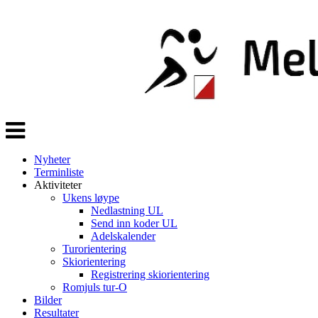
Veksle
navigasjon
Nyheter
Terminliste
Aktiviteter
Ukens løype
Nedlastning UL
Send inn koder UL
Adelskalender
Turorientering
Skiorientering
Registrering skiorientering
Romjuls tur-O
Bilder
Resultater