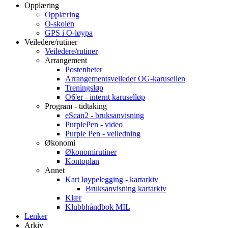
Opplæring
Opplæring
O-skolen
GPS i O-løypa
Veiledere/rutiner
Veiledere/rutiner
Arrangement
Postenheter
Arrangementsveileder OG-karusellen
Treningsløp
O6'er - internt karuselløp
Program - tidtaking
eScan2 - bruksanvisning
PurplePen - video
Purple Pen - veiledning
Økonomi
Økonomirutiner
Kontoplan
Annet
Kart løypelegging - kartarkiv
Bruksanvisning kartarkiv
Klær
Klubbhåndbok MIL
Lenker
Arkiv