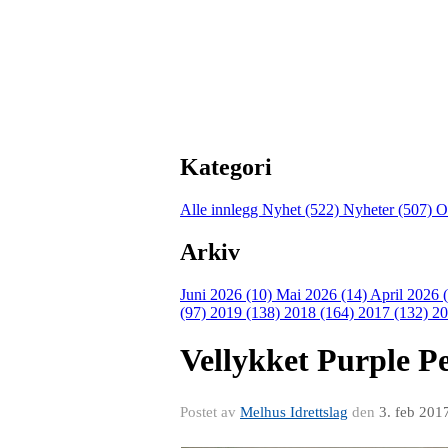
Kategori
Alle innlegg
Nyhet (522)
Nyheter (507)
O
Arkiv
Juni 2026 (10)
Mai 2026 (14)
April 2026 
(97)
2019 (138)
2018 (164)
2017 (132)
20
Vellykket Purple P
Postet av
Melhus Idrettslag
den
3. feb 201