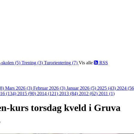
-skolen (5)
Trening (3)
Turorientering (7)
Vis alle
RSS
(8)
Mars 2026 (3)
Februar 2026 (3)
Januar 2026 (5)
2025 (43)
2024 (5
16 (134)
2015 (90)
2014 (121)
2013 (84)
2012 (62)
2011 (1)
en-kurs torsdag kveld i Gruva
7