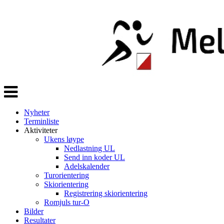
Veksle
navigasjon
Nyheter
Terminliste
Aktiviteter
Ukens løype
Nedlastning UL
Send inn koder UL
Adelskalender
Turorientering
Skiorientering
Registrering skiorientering
Romjuls tur-O
Bilder
Resultater