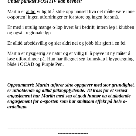
Under punktet POSITIV kan nevnes:
Martin er
alltid
villig til å stille opp uansett hva det måtte være inne
o-sporten! ingen utfordringer er for store og ingen for små.
Er med i utrulig mange o-løp hvert år i bedrift, intern løp i klubben
og også i regionale løp.
Er alltid arbeidsvillig og sier aldri nei og jobb blir gjort i en fei.
Martin er nysgjerrig av natur og er villig til å prøve ut ny måter å
løse utfordringer på. Han har tilegnet seg kunnskap i løypetegning
både i OCAD og Purple Pen.
Oppsummert:
Martin utfører sine oppgaver med stor grundighet,
er utholdende og alltid pliktoppfyllende. Til tross for et seriøst
engasjement har Martin med seg et godt humør og et glødende
engasjement for o-sporten som har smittsom effekt på hele o-
avdelinga.
------------------------------------------------------------------------------------
--------------------