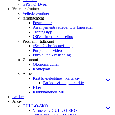
GPS i O-løypa
Veiledere/rutiner
Veiledere/rutiner
Arrangement
Postenheter
Arrangementsveileder OG-karusellen
Treningsløp
O6'er - internt karuselløp
Program - tidtaking
eScan2 - bruksanvisning
PurplePen - video
Purple Pen - veiledning
Økonomi
Økonomirutiner
Kontoplan
Annet
Kart løypelegging - kartarkiv
Bruksanvisning kartarkiv
Klær
Klubbhåndbok MIL
Lenker
Arkiv
GULL-O-SKO
Vinnere av GULL-O-SKO