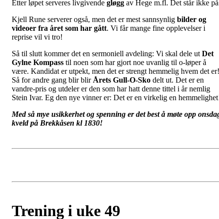
Etter løpet serveres livgivende
gløgg
av Hege m.fl. Det står ikke på
Kjell Rune serverer også, men det er mest sannsynlig
bilder og
videoer fra året som har gått
. Vi får mange fine opplevelser i
reprise vil vi tro!
Så til slutt kommer det en sermoniell avdeling: Vi skal dele ut
Det
Gylne Kompass
til noen som har gjort noe uvanlig til o-løper å
være. Kandidat er utpekt, men det er strengt hemmelig hvem det er
Så for andre gang blir blir
Årets Gull-O-Sko
delt ut. Det er en
vandre-pris og utdeler er den som har hatt denne tittel i år nemlig
Stein Ivar. Eg den nye vinner er: Det er en virkelig en hemmelighet
Med så mye usikkerhet og spenning er det best å møte opp onsda
kveld på Brekkåsen kl 1830!
Trening i uke 49