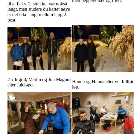
med pepperkaker og frukt.
til at f.eks. 2. strekket var nokså
langt, men studere du kartet nøye
er det ikke langt mellom1. og 2.
post.
2 x Ingrid, Martin og Jon Magnus
Hanne og Hanna etter vel fullfør
etter Juleløpet.
løp.