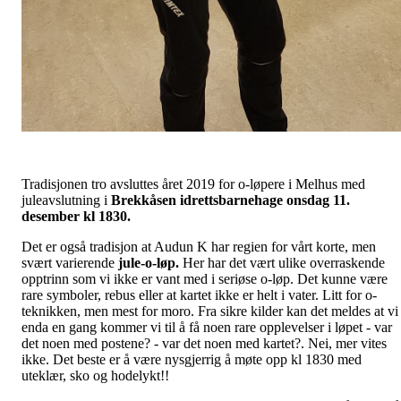
Tradisjonen tro avsluttes året 2019 for o-løpere i Melhus med
juleavslutning i
Brekkåsen idrettsbarnehage onsdag 11.
desember kl 1830.
Det er også tradisjon at Audun K har regien for vårt korte, men
svært varierende
jule-o-løp.
Her har det vært ulike overraskende
opptrinn som vi ikke er vant med i seriøse o-løp. Det kunne være
rare symboler, rebus eller at kartet ikke er helt i vater. Litt for o-
teknikken, men mest for moro. Fra sikre kilder kan det meldes at vi
enda en gang kommer vi til å få noen rare opplevelser i løpet - var
det noen med postene? - var det noen med kartet?. Nei, mer vites
ikke. Det beste er å være nysgjerrig å møte opp kl 1830 med
uteklær, sko og hodelykt!!