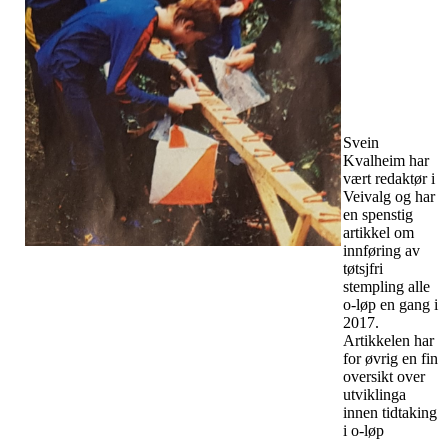
Svein
Kvalheim har
vært redaktør i
Veivalg og har
en spenstig
artikkel om
innføring av
tøtsjfri
stempling alle
o-løp en gang i
2017.
Artikkelen har
for øvrig en fin
oversikt over
utviklinga
innen tidtaking
i o-løp