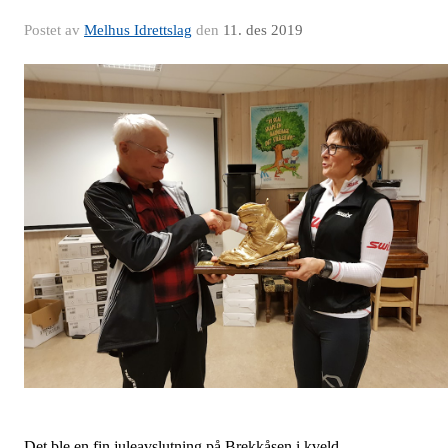
Postet av
Melhus Idrettslag
den
11. des 2019
Det ble en fin juleavslutning på Brekkåsen i kveld.