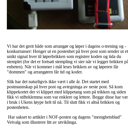
Vi har det greit både som arrangør og løper i dagens o-trening og -
konkurranser: Henger ut en postenhet på hver post som sender ut et
unikt signal hver til løperbrikken som registrer koden og tida du
stemplet (for det er fortsatt stempling vi sier når vi legger brikken p
enheten). Når vi kommer i mål leses brikken av og løperen får
"dommen" og arrangøren får tid og koder.
Slik har det naturligvis ikke vært i alle år. Det startet med
postmannskap på hver post og avtegninga av neste post. Så kom
klippekortet der vi klippet med klippetang som på trikken og siden
fikk vi stifteklemma som var enklere og lettere. Begge disse har væ
i bruk i Ukens løype helt til nå. Til slutt fikk vi altså brikken og
postenheten.
Har sakset to artikler i NOF-posten og dagens "menighetsblad"
Veivalg som illustrere litt av utviklinga.