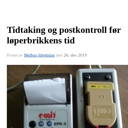
Tidtaking og postkontroll før
løperbrikkens tid
Postet av
Melhus Idrettslag
den
26. des 2019