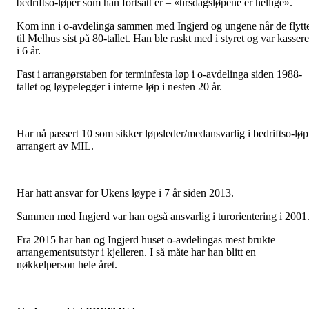
bedriftso-løper som han fortsatt er – «tirsdagsløpene er hellige».
Kom inn i o-avdelinga sammen med Ingjerd og ungene når de flytt
til Melhus sist på 80-tallet. Han ble raskt med i styret og var kassere
i 6 år.
Fast i arrangørstaben for terminfesta løp i o-avdelinga siden 1988-
tallet og løypelegger i interne løp i nesten 20 år.
Har nå passert 10 som sikker løpsleder/medansvarlig i bedriftso-løp
arrangert av MIL.
Har hatt ansvar for Ukens løype i 7 år siden 2013.
Sammen med Ingjerd var han også ansvarlig i turorientering i 2001
Fra 2015 har han og Ingjerd huset o-avdelingas mest brukte
arrangementsutstyr i kjelleren. I så måte har han blitt en
nøkkelperson hele året.