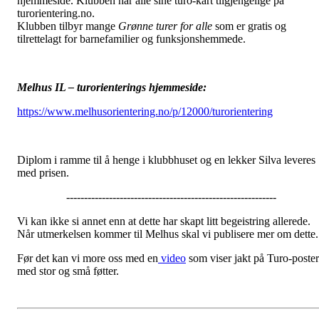
hjemmeside. Klubben har alle sine turo-kart tilgjengelige på
turorientering.no.
Klubben tilbyr mange
Grønne turer for alle
som er gratis og
tilrettelagt for barnefamilier og funksjonshemmede.
Melhus IL – turorienterings hjemmeside:
https://www.melhusorientering.no/p/12000/turorientering
Diplom i ramme til å henge i klubbhuset og en lekker Silva leveres
med prisen.
-----------------------------------------------------------
Vi kan ikke si annet enn at dette har skapt litt begeistring allerede.
Når utmerkelsen kommer til Melhus skal vi publisere mer om dette.
Før det kan vi more oss med en
video
som viser jakt på Turo-poster
med stor og små føtter.