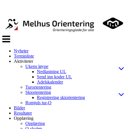
Veksle
navigasjon
Nyheter
Terminliste
Aktiviteter
Ukens løype
Nedlastning UL
Send inn koder UL
Adelskalender
Turorientering
Skiorientering
Registrering skiorientering
Romjuls tur-O
Bilder
Resultater
Opplæring
Opplæring
O-skolen