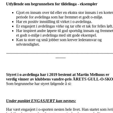
Utfyllende om begrunnelsen for tildelinga - eksempler
Gjort en innsats over tid eller en ekstra stor innsats i en korte
periode for avdelinga som har fremmet et godt o-miljø.
Har en positiv innstilling til virket i o-avdelinga.
Er engasjert i avdelingas virke og tar ofte et tak for felles løft.
Har inspirert andre løpere til god sportslig innsats og fremme
et godt o-miljø i avdelinga med sitt gode eksempel.
Kan ta store og små jobber som krever lederansvar og
selvstendighet.
------------------------------------------------------------------------------------
--------
Styret i o-avdelinga har i 2019 bestemt at Martin Melhuus er
verdig vinner av klubbens vandre-pris ÅRETS GULL-O-SKO
Som begrunnelse har styret følgende å si:
Under punktet ENGASJERT kan nevnes:
Har vært engasjert i o-sporten nesten hele livet. Han startet som ivr