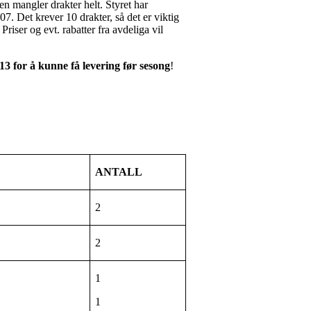
oen mangler drakter helt. Styret har
07. Det krever 10 drakter, så det er viktig
Priser og evt. rabatter fra avdeliga vil
13 for å kunne få levering før sesong
!
ANTALL
2
2
1
1