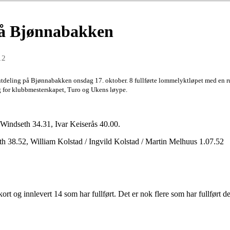
på Bjønnabakken
12
deling på Bjønnabakken onsdag 17. oktober. 8 fullførte lommelyktløpet med en run
g for klubbmesterskapet, Turo og Ukens løype.
indseth 34.31, Ivar Keiserås 40.00.
th 38.52, William Kolstad / Ingvild Kolstad / Martin Melhuus 1.07.52
ort og innlevert 14 som har fullført. Det er nok flere som har fullført 