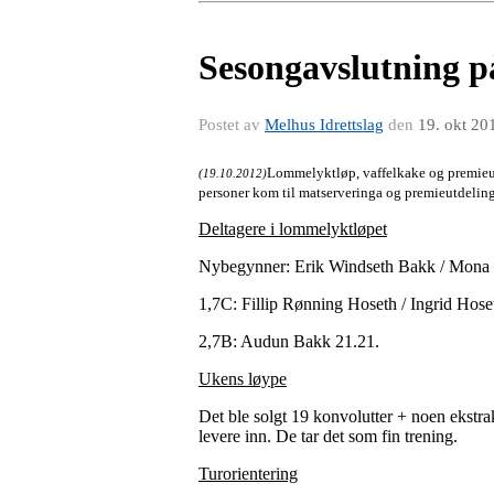
Sesongavslutning 
Postet av
Melhus Idrettslag
den
19. okt 20
Lommelyktløp, vaffelkake og premieut
(19.10.2012)
personer kom til matserveringa og premieutdelin
Deltagere i lommelyktløpet
Nybegynner: Erik Windseth Bakk / Mona W
1,7C: Fillip Rønning Hoseth / Ingrid Hose
2,7B: Audun Bakk 21.21.
Ukens løype
Det ble solgt 19 konvolutter + noen ekstrak
levere inn. De tar det som fin trening.
Turorientering