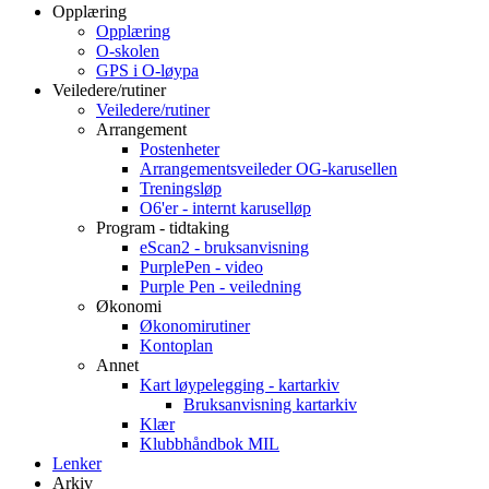
Opplæring
Opplæring
O-skolen
GPS i O-løypa
Veiledere/rutiner
Veiledere/rutiner
Arrangement
Postenheter
Arrangementsveileder OG-karusellen
Treningsløp
O6'er - internt karuselløp
Program - tidtaking
eScan2 - bruksanvisning
PurplePen - video
Purple Pen - veiledning
Økonomi
Økonomirutiner
Kontoplan
Annet
Kart løypelegging - kartarkiv
Bruksanvisning kartarkiv
Klær
Klubbhåndbok MIL
Lenker
Arkiv