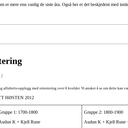
om er mere enn vanlig de siste åra. Også her er det beskjedent med innle
tering
12
ng allidretts-opplegg med orientering over 6 kvelder. Vi ønsker å se om dette kan v
T HØSTEN 2012
Gruppe 1: 1700-1800
Gruppe 2: 1800-1900
Audun K + Kjell Rune
Audun K + Kjell Rune 