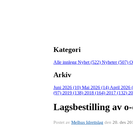
Kategori
Alle innlegg
Nyhet (522)
Nyheter (507)
O
Arkiv
Juni 2026 (10)
Mai 2026 (14)
April 2026 
(97)
2019 (138)
2018 (164)
2017 (132)
20
Lagsbestilling av o
Postet av
Melhus Idrettslag
den
20. des 20