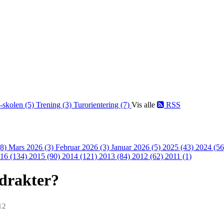
-skolen (5)
Trening (3)
Turorientering (7)
Vis alle
RSS
(8)
Mars 2026 (3)
Februar 2026 (3)
Januar 2026 (5)
2025 (43)
2024 (5
16 (134)
2015 (90)
2014 (121)
2013 (84)
2012 (62)
2011 (1)
-drakter?
12