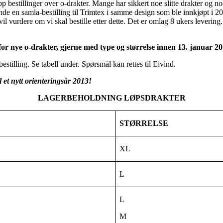
 opp bestillinger over o-drakter. Mange har sikkert noe slitte drakter og n
sende en samla-bestilling til Trimtex i samme design som ble innkjøpt i 20
il vurdere om vi skal bestille etter dette. Det er omlag 8 ukers levering. 
or nye o-drakter, gjerne med type og størrelse innen 13. januar 20
e bestilling. Se tabell under. Spørsmål kan rettes til Eivind.
 et nytt orienteringsår 2013!
LAGERBEHOLDNING LØPSDRAKTER
STØRRELSE
XL
L
L
M