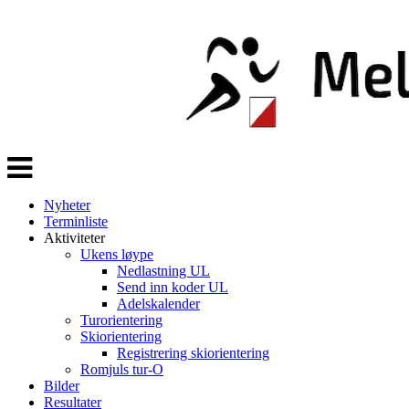
Veksle
navigasjon
Nyheter
Terminliste
Aktiviteter
Ukens løype
Nedlastning UL
Send inn koder UL
Adelskalender
Turorientering
Skiorientering
Registrering skiorientering
Romjuls tur-O
Bilder
Resultater