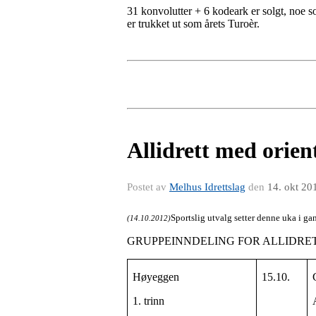
31 konvolutter + 6 kodeark er solgt, noe s
er trukket ut som årets Turoèr.
Allidrett med orien
Postet av
Melhus Idrettslag
den
14. okt 20
Sportslig utvalg setter denne uka i ga
(14.10.2012)
GRUPPEINNDELING FOR ALLIDRET
Høyeggen
15.10.
1. trinn