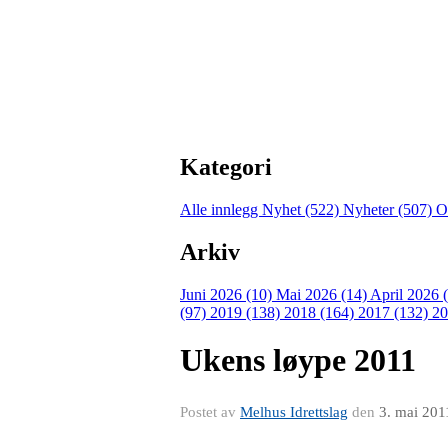
Kategori
Alle innlegg
Nyhet (522)
Nyheter (507)
O
Arkiv
Juni 2026 (10)
Mai 2026 (14)
April 2026 
(97)
2019 (138)
2018 (164)
2017 (132)
20
Ukens løype 2011
Postet av
Melhus Idrettslag
den
3. mai 201