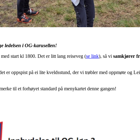
e ledelsen i OG-karusellen!
ed start kl 1800. Det er litt lang reiseveg (
se link
), så vi
samkjører f
det er oppspist på ei lite kveldsstund, der vi trøbler med oppmøte og Le
erke til et forhøyet standard på menykartet denne gangen!