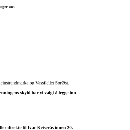
enger ute.
einstrandmarka og Vassfjellet SørØst.
ningens skyld har vi valgt å legge inn
er direkte til Ivar Keiserås innen 20.