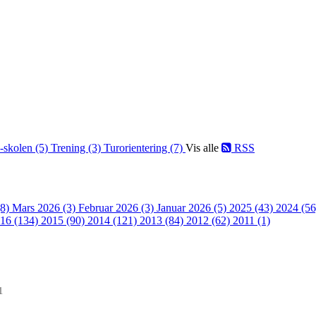
-skolen (5)
Trening (3)
Turorientering (7)
Vis alle
RSS
(8)
Mars 2026 (3)
Februar 2026 (3)
Januar 2026 (5)
2025 (43)
2024 (5
16 (134)
2015 (90)
2014 (121)
2013 (84)
2012 (62)
2011 (1)
1