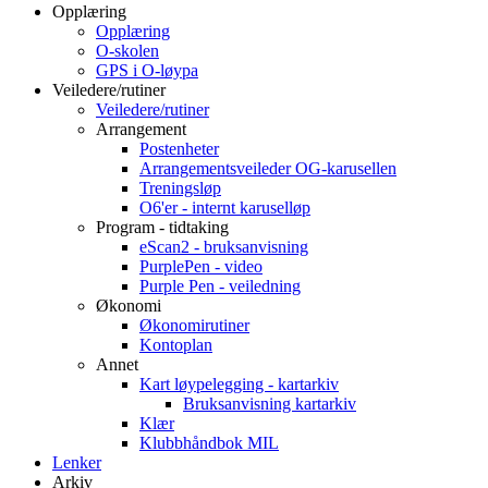
Opplæring
Opplæring
O-skolen
GPS i O-løypa
Veiledere/rutiner
Veiledere/rutiner
Arrangement
Postenheter
Arrangementsveileder OG-karusellen
Treningsløp
O6'er - internt karuselløp
Program - tidtaking
eScan2 - bruksanvisning
PurplePen - video
Purple Pen - veiledning
Økonomi
Økonomirutiner
Kontoplan
Annet
Kart løypelegging - kartarkiv
Bruksanvisning kartarkiv
Klær
Klubbhåndbok MIL
Lenker
Arkiv