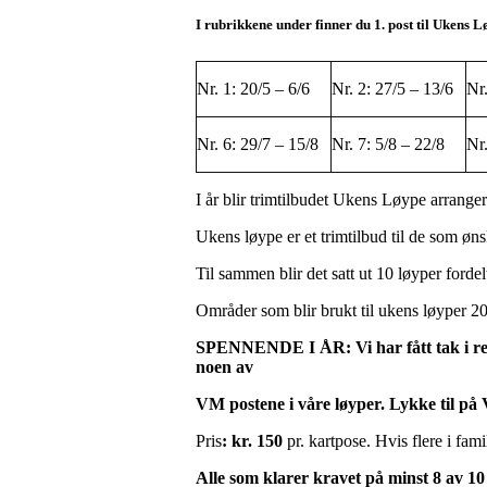
I rubrikkene under finner du 1. post til Ukens L
Nr. 1: 20/5 – 6/6
Nr. 2: 27/5 – 13/6
Nr.
Nr. 6: 29/7 – 15/8
Nr. 7: 5/8 – 22/8
Nr.
I år blir trimtilbudet Ukens Løype arranger
Ukens løype er et trimtilbud til de som øns
Til sammen blir det satt ut 10 løyper fordel
Områder som blir brukt til ukens løyper 
SPENNENDE I ÅR: Vi har fått tak i rest
noen av
VM postene i våre løyper. Lykke til på
Pris
: kr. 150
pr. kartpose. Hvis flere i fami
Alle som klarer kravet på minst 8 av 10 