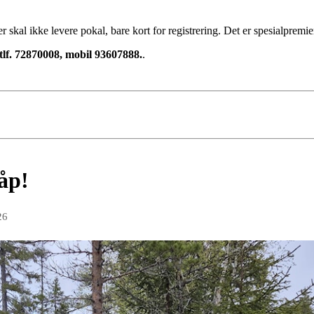
 skal ikke levere pokal, bare kort for registrering. Det er spesialpremier
tlf. 72870008, mobil 93607888.
.
håp!
26