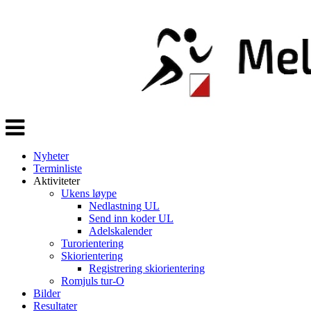
Veksle
navigasjon
Nyheter
Terminliste
Aktiviteter
Ukens løype
Nedlastning UL
Send inn koder UL
Adelskalender
Turorientering
Skiorientering
Registrering skiorientering
Romjuls tur-O
Bilder
Resultater