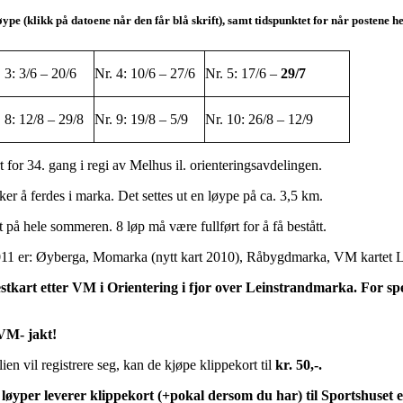
øype (klikk på datoene når den får blå skrift), samt tidspunktet for når postene h
 3: 3/6 – 20/6
Nr. 4: 10/6 – 27/6
Nr. 5: 17/6 –
29/7
 8: 12/8 – 29/8
Nr. 9: 19/8 – 5/9
Nr. 10: 26/8 – 12/9
t for 34. gang i regi av Melhus il. orienteringsavdelingen.
ker å ferdes i marka. Det settes ut en løype på ca. 3,5 km.
t på hele sommeren. 8 løp må være fullført for å få bestått.
2011 er: Øyberga, Momarka (nytt kart 2010), Råbygdmarka, VM kartet L
kart etter VM i Orientering i fjor over Leinstrandmarka. For spen
 VM- jakt!
lien vil registrere seg, kan de kjøpe klippekort til
kr. 50,-.
løyper leverer klippekort (+pokal dersom du har) til Sportshuset ell