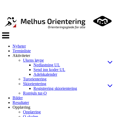
Veksle
navigasjon
Nyheter
Terminliste
Aktiviteter
Ukens løype
Nedlastning UL
Send inn koder UL
Adelskalender
Turorientering
Skiorientering
Registrering skiorientering
Romjuls tur-O
Bilder
Resultater
Opplæring
Opplæring
O-skolen