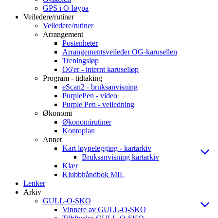
GPS i O-løypa
Veiledere/rutiner
Veiledere/rutiner
Arrangement
Postenheter
Arrangementsveileder OG-karusellen
Treningsløp
O6'er - internt karuselløp
Program - tidtaking
eScan2 - bruksanvisning
PurplePen - video
Purple Pen - veiledning
Økonomi
Økonomirutiner
Kontoplan
Annet
Kart løypelegging - kartarkiv
Bruksanvisning kartarkiv
Klær
Klubbhåndbok MIL
Lenker
Arkiv
GULL-O-SKO
Vinnere av GULL-O-SKO