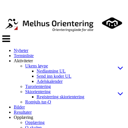
Veksle
navigasjon
Nyheter
Terminliste
Aktiviteter
Ukens løype
Nedlastning UL
Send inn koder UL
Adelskalender
Turorientering
Skiorientering
Registrering skiorientering
Romjuls tur-O
Bilder
Resultater
Opplæring
Opplæring
O-skolen