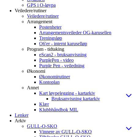
GPS i O-løypa
Veiledere/rutiner
Veiledere/rutiner
Arrangement
Postenheter
Arrangementsveileder OG-karusellen
Treningsløp
O6'er - internt karuselløp
Program - tidtaking
eScan2 - bruksanvisning
PurplePen - video
Purple Pen - veiledning
Økonomi
Økonomirutiner
Kontoplan
Annet
Kart løypelegging - kartarkiv
Bruksanvisning kartarkiv
Klær
Klubbhåndbok MIL
Lenker
Arkiv
GULL-O-SKO
Vinnere av GULL-O-SKO