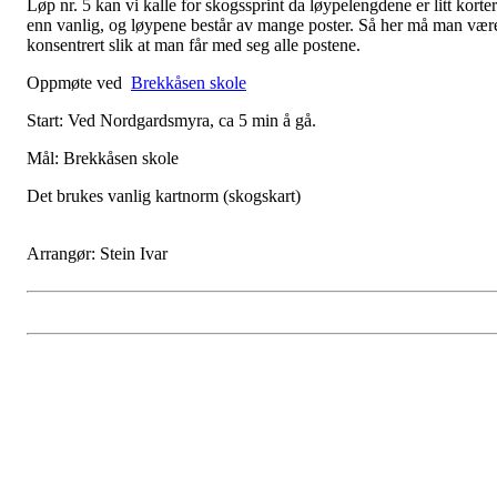
Løp nr. 5 kan vi kalle for skogssprint da løypelengdene er litt korte
enn vanlig, og løypene består av mange poster. Så her må man vær
konsentrert slik at man får med seg alle postene.
Oppmøte ved
Brekkåsen skole
Start: Ved Nordgardsmyra, ca 5 min å gå.
Mål: Brekkåsen skole
Det brukes vanlig kartnorm (skogskart)
Arrangør: Stein Ivar