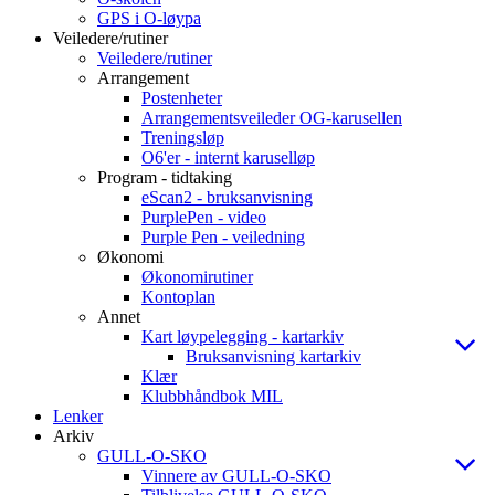
GPS i O-løypa
Veiledere/rutiner
Veiledere/rutiner
Arrangement
Postenheter
Arrangementsveileder OG-karusellen
Treningsløp
O6'er - internt karuselløp
Program - tidtaking
eScan2 - bruksanvisning
PurplePen - video
Purple Pen - veiledning
Økonomi
Økonomirutiner
Kontoplan
Annet
Kart løypelegging - kartarkiv
Bruksanvisning kartarkiv
Klær
Klubbhåndbok MIL
Lenker
Arkiv
GULL-O-SKO
Vinnere av GULL-O-SKO