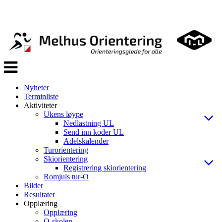
Veksle
navigasjon
Nyheter
Terminliste
Aktiviteter
Ukens løype
Nedlastning UL
Send inn koder UL
Adelskalender
Turorientering
Skiorientering
Registrering skiorientering
Romjuls tur-O
Bilder
Resultater
Opplæring
Opplæring
O-skolen