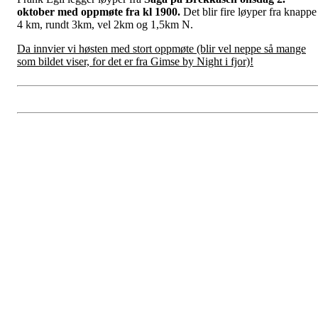
oktober med oppmøte fra kl 1900.
Det blir fire løyper fra knappe
4 km, rundt 3km, vel 2km og 1,5km N.
Da innvier vi høsten med stort oppmøte (blir vel neppe så mange
som bildet viser, for det er fra Gimse by Night i fjor)!