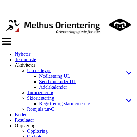
Veksle
navigasjon
Nyheter
Terminliste
Aktiviteter
Ukens løype
Nedlastning UL
Send inn koder UL
Adelskalender
Turorientering
Skiorientering
Registrering skiorientering
Romjuls tur-O
Bilder
Resultater
Opplæring
Opplæring
O-skolen