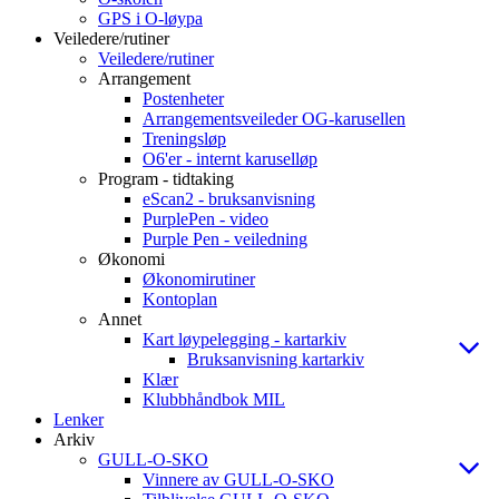
GPS i O-løypa
Veiledere/rutiner
Veiledere/rutiner
Arrangement
Postenheter
Arrangementsveileder OG-karusellen
Treningsløp
O6'er - internt karuselløp
Program - tidtaking
eScan2 - bruksanvisning
PurplePen - video
Purple Pen - veiledning
Økonomi
Økonomirutiner
Kontoplan
Annet
Kart løypelegging - kartarkiv
Bruksanvisning kartarkiv
Klær
Klubbhåndbok MIL
Lenker
Arkiv
GULL-O-SKO
Vinnere av GULL-O-SKO