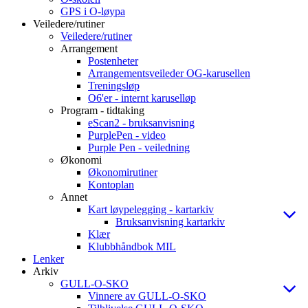
GPS i O-løypa
Veiledere/rutiner
Veiledere/rutiner
Arrangement
Postenheter
Arrangementsveileder OG-karusellen
Treningsløp
O6'er - internt karuselløp
Program - tidtaking
eScan2 - bruksanvisning
PurplePen - video
Purple Pen - veiledning
Økonomi
Økonomirutiner
Kontoplan
Annet
Kart løypelegging - kartarkiv
Bruksanvisning kartarkiv
Klær
Klubbhåndbok MIL
Lenker
Arkiv
GULL-O-SKO
Vinnere av GULL-O-SKO