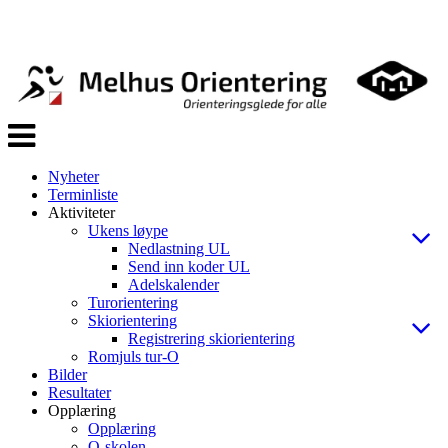
Veksle
navigasjon
Nyheter
Terminliste
Aktiviteter
Ukens løype
Nedlastning UL
Send inn koder UL
Adelskalender
Turorientering
Skiorientering
Registrering skiorientering
Romjuls tur-O
Bilder
Resultater
Opplæring
Opplæring
O-skolen