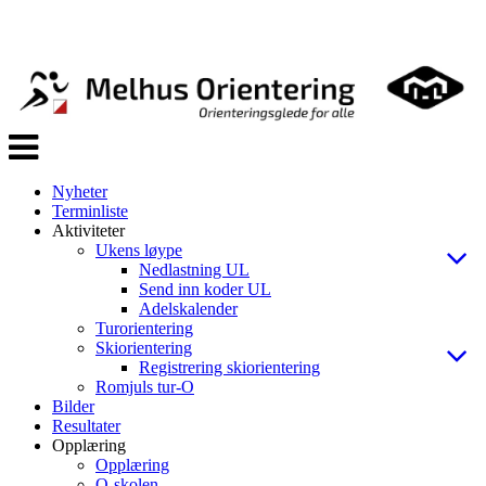
Veksle
navigasjon
Nyheter
Terminliste
Aktiviteter
Ukens løype
Nedlastning UL
Send inn koder UL
Adelskalender
Turorientering
Skiorientering
Registrering skiorientering
Romjuls tur-O
Bilder
Resultater
Opplæring
Opplæring
O-skolen