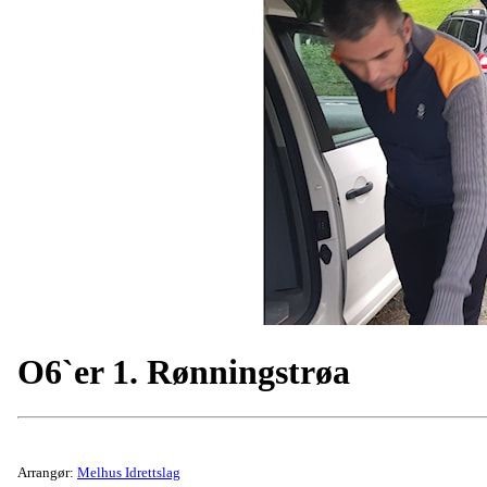
O6`er 1. Rønningstrøa
Arrangør:
Melhus Idrettslag