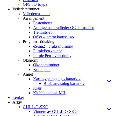
GPS i O-løypa
Veiledere/rutiner
Veiledere/rutiner
Arrangement
Postenheter
Arrangementsveileder OG-karusellen
Treningsløp
O6'er - internt karuselløp
Program - tidtaking
eScan2 - bruksanvisning
PurplePen - video
Purple Pen - veiledning
Økonomi
Økonomirutiner
Kontoplan
Annet
Kart løypelegging - kartarkiv
Bruksanvisning kartarkiv
Klær
Klubbhåndbok MIL
Lenker
Arkiv
GULL-O-SKO
Vinnere av GULL-O-SKO