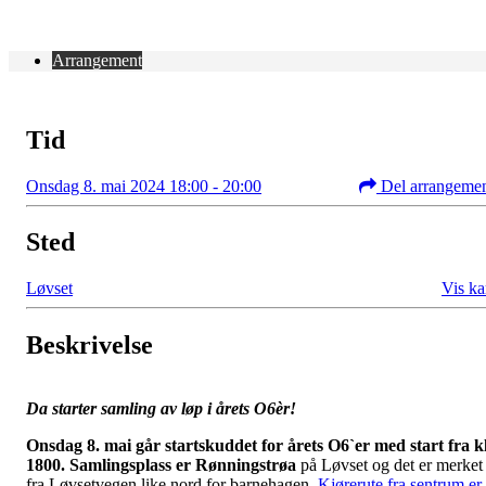
Arrangement
Tid
Onsdag 8. mai 2024 18:00 - 20:00
Del arrangeme
Sted
Løvset
Vis ka
Beskrivelse
Da starter samling av løp i årets O6èr!
Onsdag 8. mai går startskuddet for årets O6`er med start fra k
1800. Samlingsplass er Rønningstrøa
på Løvset og det er merket
fra Løvsetvegen like nord for barnehagen.
Kjørerute fra sentrum er