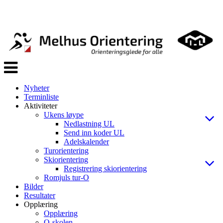
Veksle
navigasjon
Nyheter
Terminliste
Aktiviteter
Ukens løype
Nedlastning UL
Send inn koder UL
Adelskalender
Turorientering
Skiorientering
Registrering skiorientering
Romjuls tur-O
Bilder
Resultater
Opplæring
Opplæring
O-skolen