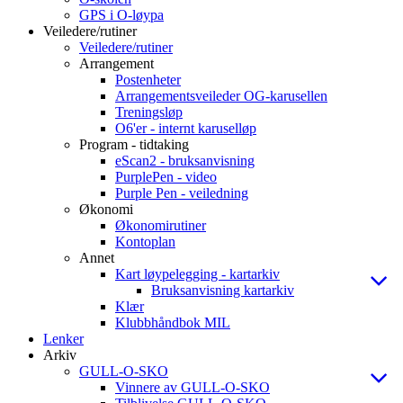
GPS i O-løypa
Veiledere/rutiner
Veiledere/rutiner
Arrangement
Postenheter
Arrangementsveileder OG-karusellen
Treningsløp
O6'er - internt karuselløp
Program - tidtaking
eScan2 - bruksanvisning
PurplePen - video
Purple Pen - veiledning
Økonomi
Økonomirutiner
Kontoplan
Annet
Kart løypelegging - kartarkiv
Bruksanvisning kartarkiv
Klær
Klubbhåndbok MIL
Lenker
Arkiv
GULL-O-SKO
Vinnere av GULL-O-SKO