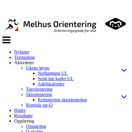
Veksle
navigasjon
Nyheter
Terminliste
Aktiviteter
Ukens løype
Nedlastning UL
Send inn koder UL
Adelskalender
Turorientering
Skiorientering
Registrering skiorientering
Romjuls tur-O
Bilder
Resultater
Opplæring
Opplæring
O-skolen