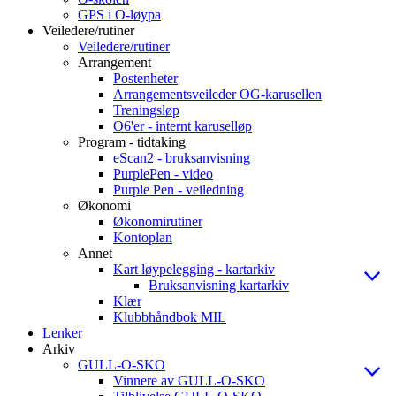
GPS i O-løypa
Veiledere/rutiner
Veiledere/rutiner
Arrangement
Postenheter
Arrangementsveileder OG-karusellen
Treningsløp
O6'er - internt karuselløp
Program - tidtaking
eScan2 - bruksanvisning
PurplePen - video
Purple Pen - veiledning
Økonomi
Økonomirutiner
Kontoplan
Annet
Kart løypelegging - kartarkiv
Bruksanvisning kartarkiv
Klær
Klubbhåndbok MIL
Lenker
Arkiv
GULL-O-SKO
Vinnere av GULL-O-SKO