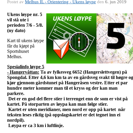
Postet av
Melhus IL - Orientering - Ukens løype
den
6. jun 2019
Ukens løype nr. 5
vil stå ute i
perioden 7/6 - 5/8.
(ny dato)
Kart til ukens løype
får du kjøpt på
Sportshuset
Melhus.
Spesialinfo løype 5
- Hangervåttan:
Ta av fylkesveg 6652 (Hangerslettvegen) på
Spongdal. Etter 4,6 km km ta av en gårdsveg svakt til høgre o
kjør gjennom gårdstunet på Hangeråsen vestre. Etter et par
hundre meter kommer man til et kryss og der kan man
parkere.
Det er en god del flere stier i terrenget enn de som er vist på
kartet. På storparten av løypa kan man følge stier.
Kartet er uten meridianer, men nord er opp på kartet
når
teksten leses riktig (på oppslagskartet er det tegnet inn ei
nordpil).
Løypa er ca 3 km i luftlinje.