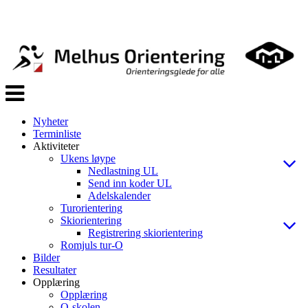
Veksle
navigasjon
Nyheter
Terminliste
Aktiviteter
Ukens løype
Nedlastning UL
Send inn koder UL
Adelskalender
Turorientering
Skiorientering
Registrering skiorientering
Romjuls tur-O
Bilder
Resultater
Opplæring
Opplæring
O-skolen