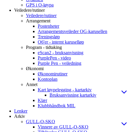
GPS i O-løypa
Veiledere/rutiner
Veiledere/rutiner
Arrangement
Postenheter
Arrangementsveileder OG-karusellen
Treningsløp
O6'er - internt karuselløp
Program - tidtaking
eScan2 - bruksanvisning
PurplePen - video
Purple Pen - veiledning
Økonomi
Økonomirutiner
Kontoplan
Annet
Kart løypelegging - kartarkiv
Bruksanvisning kartarkiv
Klær
Klubbhåndbok MIL
Lenker
Arkiv
GULL-O-SKO
Vinnere av GULL-O-SKO