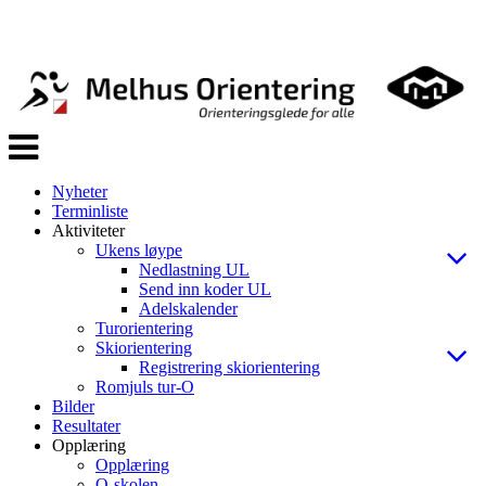
Veksle
navigasjon
Nyheter
Terminliste
Aktiviteter
Ukens løype
Nedlastning UL
Send inn koder UL
Adelskalender
Turorientering
Skiorientering
Registrering skiorientering
Romjuls tur-O
Bilder
Resultater
Opplæring
Opplæring
O-skolen