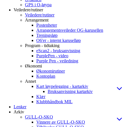
GPS i O-løypa
Veiledere/rutiner
Veiledere/rutiner
Arrangement
Postenheter
Arrangementsveileder OG-karusellen
Treningsløp
O6'er - internt karuselløp
Program - tidtaking
eScan2 - bruksanvisning
PurplePen - video
Purple Pen - veiledning
Økonomi
Økonomirutiner
Kontoplan
Annet
Kart løypelegging - kartarkiv
Bruksanvisning kartarkiv
Klær
Klubbhåndbok MIL
Lenker
Arkiv
GULL-O-SKO
Vinnere av GULL-O-SKO