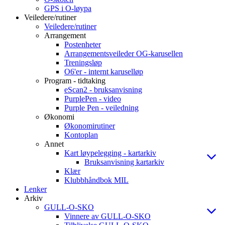
GPS i O-løypa
Veiledere/rutiner
Veiledere/rutiner
Arrangement
Postenheter
Arrangementsveileder OG-karusellen
Treningsløp
O6'er - internt karuselløp
Program - tidtaking
eScan2 - bruksanvisning
PurplePen - video
Purple Pen - veiledning
Økonomi
Økonomirutiner
Kontoplan
Annet
Kart løypelegging - kartarkiv
Bruksanvisning kartarkiv
Klær
Klubbhåndbok MIL
Lenker
Arkiv
GULL-O-SKO
Vinnere av GULL-O-SKO