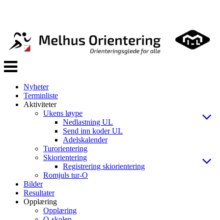
Veksle
navigasjon
Nyheter
Terminliste
Aktiviteter
Ukens løype
Nedlastning UL
Send inn koder UL
Adelskalender
Turorientering
Skiorientering
Registrering skiorientering
Romjuls tur-O
Bilder
Resultater
Opplæring
Opplæring
O-skolen