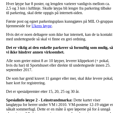
Hver løype har 8 poster, og lengden varierer vanligvis mellom ca.
2,5 og 3 km i luftlinje. Skulle løypa bli lengre fra parkering tilbake
til parkering, skal dette oppgis på internett-siden.
Første post og egnet parkeringsplass kunngjøres på MIL O-gruppas
hjemmeside for
Ukens løype
.
Hvis det er noen deltagere som ikke har internett, kan de ta kontakt
med undertegnede så skal vi finne en grei ordning.
Det er viktig at den enkelte parkerer så fornuftig som mulig, så
vi ikke hindrer annen virksomhet.
Alle som greier minst 8 av 10 løyper, leverer klippekort (+ pokal,
hvis du har) til Sportshuset eller direkte til undertegnede innen 25.
september 2017.
De som har greid kravet 11 ganger eller mer, skal ikke levere pokal
bare kort for registrering.
Det er spesialpremier etter 15, 20, 25 og 30 år.
Spesialinfo løype 2 - Leinstrandmarka:
Dette kartet viser
langløypa for herrer under VM i 2010. VM-postene 12-19 utgjør e
såkalt sommerfugl. Dette er en måte å spre løperne på for å unngå