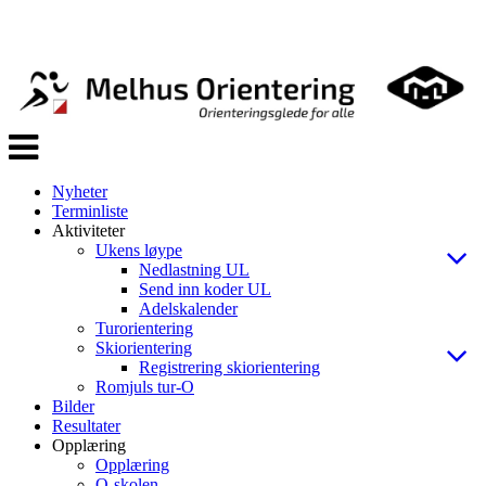
Veksle
navigasjon
Nyheter
Terminliste
Aktiviteter
Ukens løype
Nedlastning UL
Send inn koder UL
Adelskalender
Turorientering
Skiorientering
Registrering skiorientering
Romjuls tur-O
Bilder
Resultater
Opplæring
Opplæring
O-skolen