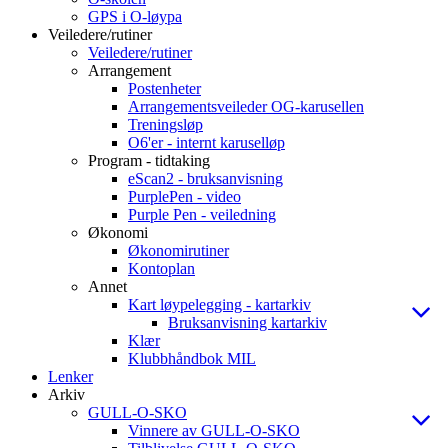
GPS i O-løypa
Veiledere/rutiner
Veiledere/rutiner
Arrangement
Postenheter
Arrangementsveileder OG-karusellen
Treningsløp
O6'er - internt karuselløp
Program - tidtaking
eScan2 - bruksanvisning
PurplePen - video
Purple Pen - veiledning
Økonomi
Økonomirutiner
Kontoplan
Annet
Kart løypelegging - kartarkiv
Bruksanvisning kartarkiv
Klær
Klubbhåndbok MIL
Lenker
Arkiv
GULL-O-SKO
Vinnere av GULL-O-SKO