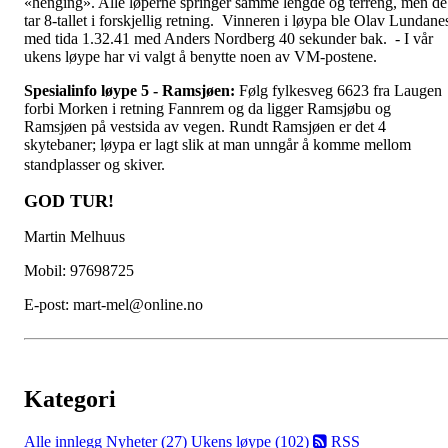
«henging». Alle løperne springer samme lengde og terreng, men de
tar 8-tallet i forskjellig retning. Vinneren i løypa ble Olav Lundane
med tida 1.32.41 med Anders Nordberg 40 sekunder bak. - I vår
ukens løype har vi valgt å benytte noen av VM-postene.
Spesialinfo løype 5 - Ramsjøen:
Følg fylkesveg 6623 fra Laugen
forbi Morken i retning Fannrem og da ligger Ramsjøbu og
Ramsjøen på vestsida av vegen. Rundt Ramsjøen er det 4
skytebaner; løypa er lagt slik at man unngår å komme mellom
standplasser og skiver.
GOD TUR!
Martin Melhuus
Mobil: 97698725
E-post: mart-mel@online.no
Kategori
Alle innlegg
Nyheter (27)
Ukens løype (102)
RSS