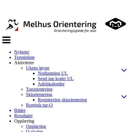
Veksle
navigasjon
Nyheter
Terminliste
Aktiviteter
Ukens løype
Nedlastning UL
Send inn koder UL
Adelskalender
Turorientering
Skiorientering
Registrering skiorientering
Romjuls tur-O
Bilder
Resultater
Opplæring
Opplæring
O-skolen