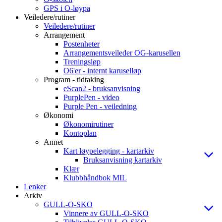
GPS i O-løypa
Veiledere/rutiner
Veiledere/rutiner
Arrangement
Postenheter
Arrangementsveileder OG-karusellen
Treningsløp
O6'er - internt karuselløp
Program - tidtaking
eScan2 - bruksanvisning
PurplePen - video
Purple Pen - veiledning
Økonomi
Økonomirutiner
Kontoplan
Annet
Kart løypelegging - kartarkiv
Bruksanvisning kartarkiv
Klær
Klubbhåndbok MIL
Lenker
Arkiv
GULL-O-SKO
Vinnere av GULL-O-SKO