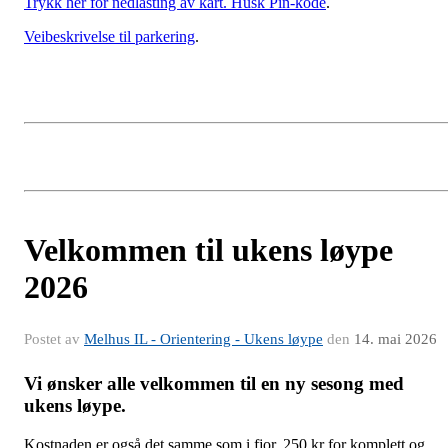
Trykk her for nedlasting av kart. Husk Pin-kode
.
Veibeskrivelse til parkering
.
Velkommen til ukens løype
2026
Postet av
Melhus IL - Orientering - Ukens løype
den
14. mai 2026
Vi ønsker alle velkommen til en ny sesong med
ukens løype.
Kostnaden er også det samme som i fjor, 250 kr for komplett og