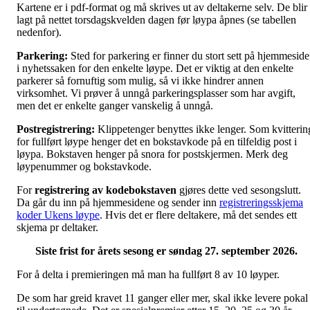
Kartene er i pdf-format og må skrives ut av deltakerne selv. De blir
lagt på nettet torsdagskvelden dagen før løypa åpnes (se tabellen
nedenfor).
Parkering:
Sted for parkering er finner du stort sett på hjemmesid
i nyhetssaken for den enkelte løype. Det er viktig at den enkelte
parkerer så fornuftig som mulig, så vi ikke hindrer annen
virksomhet. Vi prøver å unngå parkeringsplasser som har avgift,
men det er enkelte ganger vanskelig å unngå.
Postregistrering:
Klippetenger benyttes ikke lenger. Som kvitterin
for fullført løype henger det en bokstavkode på en tilfeldig post i
løypa. Bokstaven henger på snora for postskjermen. Merk deg
løypenummer og bokstavkode.
For
registrering av kodebokstaven
gjøres dette ved sesongslutt.
Da går du inn på hjemmesidene og sender inn
registreringsskjema
koder Ukens løype
. Hvis det er flere deltakere, må det sendes ett
skjema pr deltaker.
Siste frist for årets sesong er søndag 27. september 2026.
For å delta i premieringen må man ha fullført 8 av 10 løyper.
De som har greid kravet 11 ganger eller mer, skal ikke levere pokal