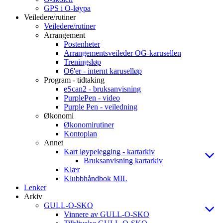
GPS i O-løypa
Veiledere/rutiner
Veiledere/rutiner
Arrangement
Postenheter
Arrangementsveileder OG-karusellen
Treningsløp
O6'er - internt karuselløp
Program - tidtaking
eScan2 - bruksanvisning
PurplePen - video
Purple Pen - veiledning
Økonomi
Økonomirutiner
Kontoplan
Annet
Kart løypelegging - kartarkiv
Bruksanvisning kartarkiv
Klær
Klubbhåndbok MIL
Lenker
Arkiv
GULL-O-SKO
Vinnere av GULL-O-SKO