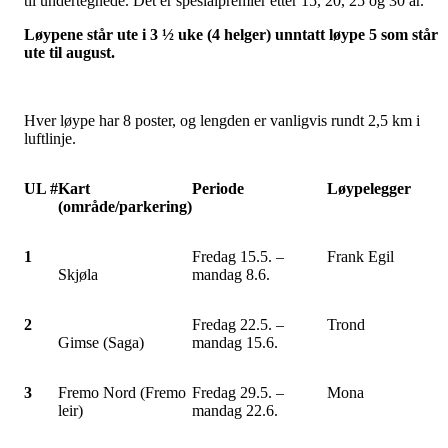
til undertegnede. Det er spesialpremier etter 15, 20, 25 og 30 år.
Løypene står ute i 3 ½ uke (4 helger) unntatt løype 5 som står
ute til august.
Hver løype har 8 poster, og lengden er vanligvis rundt 2,5 km i
luftlinje.
UL #
Kart
Periode
Løypelegger
(område/parkering)
1
Fredag 15.5. –
Frank Egil
Skjøla
mandag 8.6.
2
Fredag 22.5. –
Trond
Gimse (Saga)
mandag 15.6.
3
Fremo Nord (Fremo
Fredag 29.5. –
Mona
leir)
mandag 22.6.