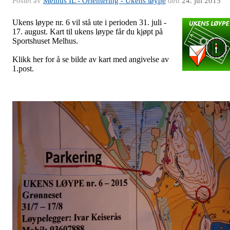
Postet av
Melhus IL - Orientering - Ukens løype
den
24. jul 2015
Ukens løype nr. 6 vil stå ute i perioden 31. juli -
17. august. Kart til ukens løype får du kjøpt på
Sportshuset Melhus.
Klikk her for å se bilde av kart med angivelse av
1.post.