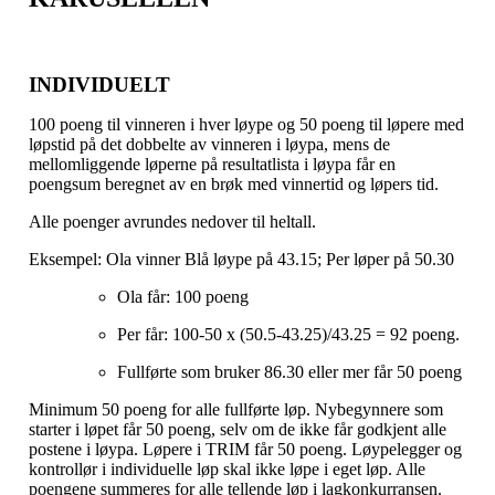
INDIVIDUELT
100 poeng til vinneren i hver løype og 50 poeng til løpere med
løpstid på det dobbelte av vinneren i løypa, mens de
mellomliggende løperne på resultatlista i løypa får en
poengsum beregnet av en brøk med vinnertid og løpers tid.
Alle poenger avrundes nedover til heltall.
Eksempel: Ola vinner Blå løype på 43.15; Per løper på 50.30
Ola får: 100 poeng
Per får: 100-50 x (50.5-43.25)/43.25 = 92 poeng.
Fullførte som bruker 86.30 eller mer får 50 poeng
Minimum 50 poeng for alle fullførte løp. Nybegynnere som
starter i løpet får 50 poeng, selv om de ikke får godkjent alle
postene i løypa. Løpere i TRIM får 50 poeng. Løypelegger og
kontrollør i individuelle løp skal ikke løpe i eget løp. Alle
poengene summeres for alle tellende løp i lagkonkurransen.