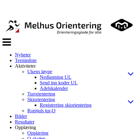
Veksle
navigasjon
Nyheter
Terminliste
Aktiviteter
Ukens løype
Nedlastning UL
Send inn koder UL
Adelskalender
Turorientering
Skiorientering
Registrering skiorientering
Romjuls tur-O
Bilder
Resultater
Opplæring
Opplæring
O-skolen