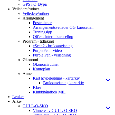
GPS i O-løypa
Veiledere/rutiner
Veiledere/rutiner
Arrangement
Postenheter
Arrangementsveileder OG-karusellen
Treningsløp
O6'er - internt karuselløp
Program - tidtaking
eScan2 - bruksanvisning
PurplePen - video
Purple Pen - veiledning
Økonomi
Økonomirutiner
Kontoplan
Annet
Kart løypelegging - kartarkiv
Bruksanvisning kartarkiv
Klær
Klubbhåndbok MIL
Lenker
Arkiv
GULL-O-SKO
Vinnere av GULL-O-SKO